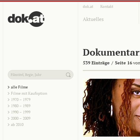
dok.at
Kontakt
Aktuelles
Dokumentar
539 Einträge
/
Seite 16
von
alle Filme
Filme mit Kaufoption
1970 – 1979
1980 – 1989
1990 – 1999
2000 – 2009
ab 2010