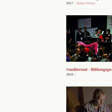
2017
/
Stefan Wolner
#unibrennt - Bildungspr
2010
/