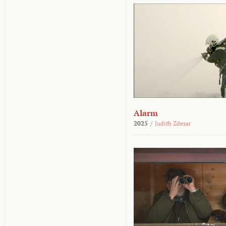
Alarm
2025
/
Judith Zdesar