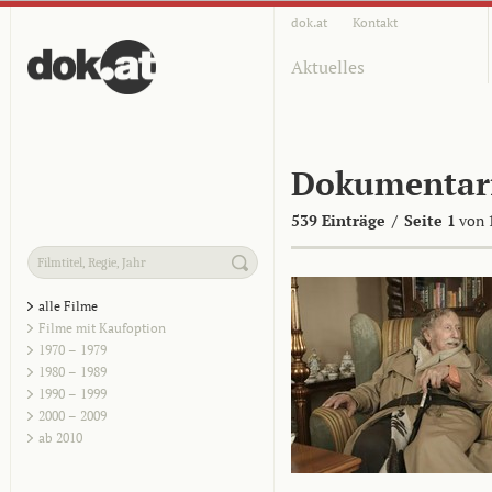
dok.at
Kontakt
Aktuelles
Dokumentar
539 Einträge
/
Seite 1
von 
alle Filme
Filme mit Kaufoption
1970 – 1979
1980 – 1989
1990 – 1999
2000 – 2009
ab 2010