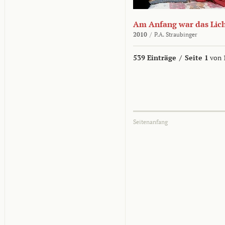
Am Anfang war das Lic
2010
/
P.A. Straubinger
539 Einträge
/
Seite 1
von 
Seitenanfang