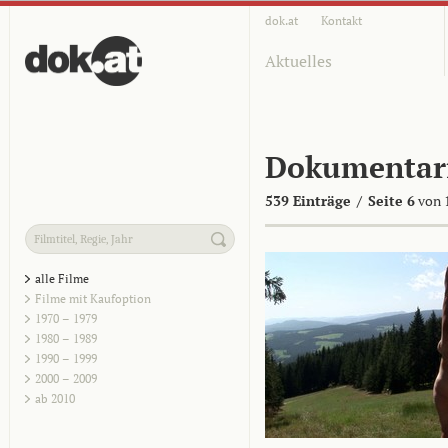
dok.at
Kontakt
Aktuelles
Dokumentar
539 Einträge
/
Seite 6
von 
alle Filme
Filme mit Kaufoption
1970 – 1979
1980 – 1989
1990 – 1999
2000 – 2009
ab 2010