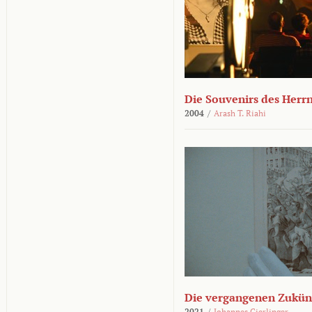
Die Souvenirs des Herr
2004
/
Arash T. Riahi
Die vergangenen Zukün
2021
/
Johannes Gierlinger