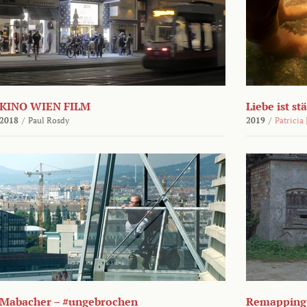
KINO WIEN FILM
Liebe ist st
2018
/
Paul Rosdy
2019
/
Patricia
Mabacher – #ungebrochen
Remapping 