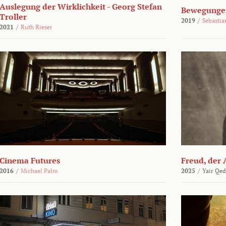
Auslegung der Wirklichkeit - Georg Stefan
Bewegungen
Troller
2019
/
Sebasti
2021
/
Ruth Rieser
Cinema Futures
Freud, der 
2016
/
Michael Palm
2025
/
Yair Qed