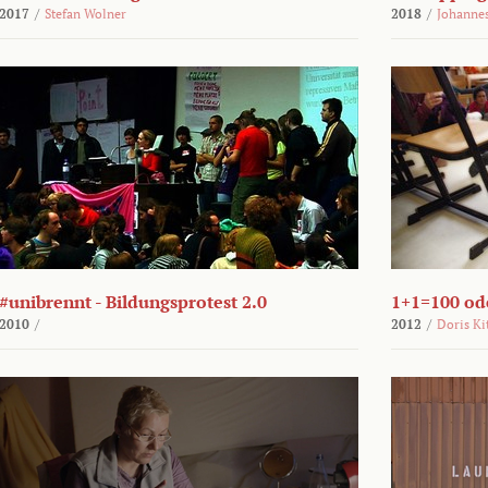
2017
/
Stefan Wolner
2018
/
Johannes
#unibrennt - Bildungsprotest 2.0
1+1=100 ode
2010
/
2012
/
Doris Ki