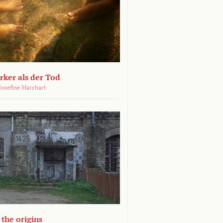
ärker als der Tod
 Josefine Marchart
the origins