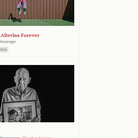
- Alterlaa Forever
leissinger
tlich
Weigensamer,
Christian Krönes