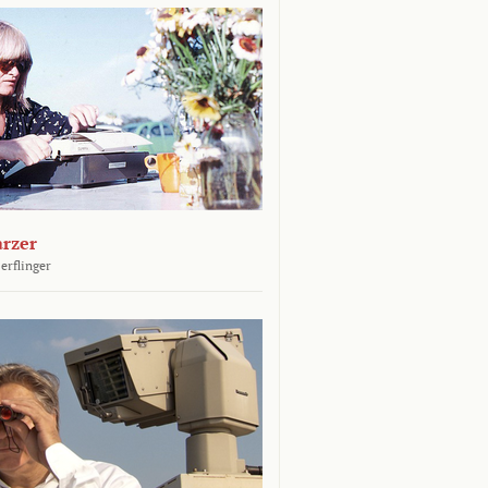
arzer
erflinger