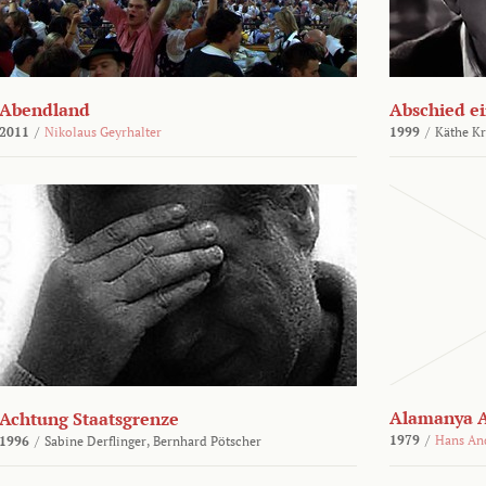
Abendland
Abschied ei
2011
/
Nikolaus Geyrhalter
1999
/
Käthe Kr
Alamanya A
Achtung Staatsgrenze
1979
/
Hans An
1996
/
Sabine Derflinger,
Bernhard Pötscher