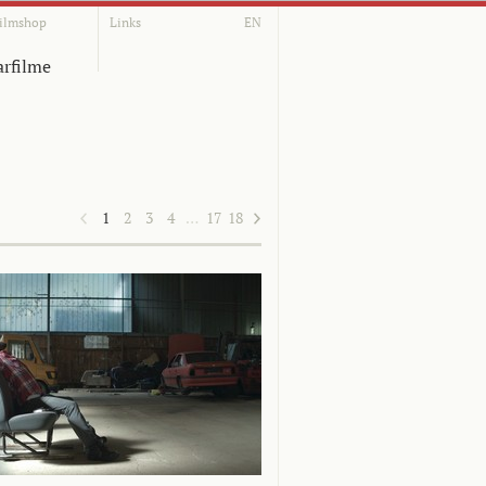
ilmshop
Links
EN
rfilme
1
2
3
4
…
17
18