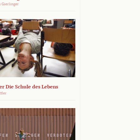
 Gierlinger
r Die Schule des Lebens
ttler