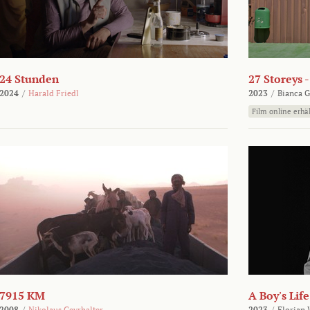
24 Stunden
27 Storeys 
2024
/
Harald Friedl
2023
/
Bianca G
Film online erhäl
7915 KM
A Boy's Life
2008
/
Nikolaus Geyrhalter
2023
/
Florian 