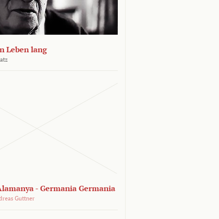
n Leben lang
atz
lamanya - Germania Germania
dreas Guttner