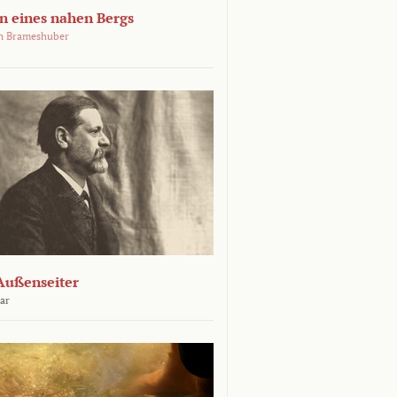
 eines nahen Bergs
an Brameshuber
Außenseiter
ar