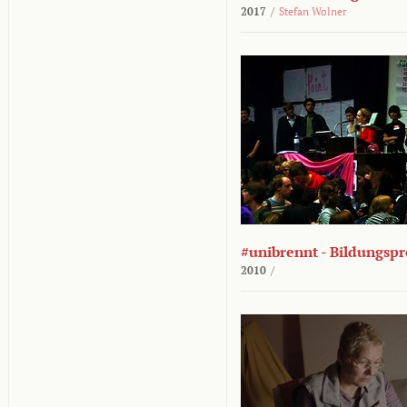
2017
/
Stefan Wolner
#unibrennt - Bildungspr
2010
/