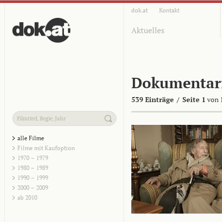
dok.at
Kontakt
Aktuelles
Dokumentar
539 Einträge
/
Seite 1
von 
alle Filme
Filme mit Kaufoption
1970 – 1979
1980 – 1989
1990 – 1999
2000 – 2009
ab 2010