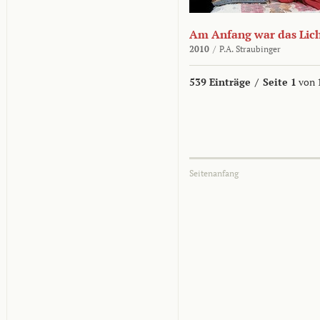
Am Anfang war das Lic
2010
/
P.A. Straubinger
539 Einträge
/
Seite 1
von 
Seitenanfang