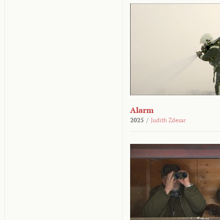
Alarm
2025
/
Judith Zdesar