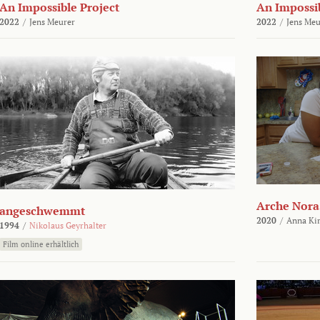
An Impossible Project
An Impossib
2022
/
Jens Meurer
2022
/
Jens Meu
Arche Nora
angeschwemmt
2020
/
Anna Kir
1994
/
Nikolaus Geyrhalter
Film online erhältlich