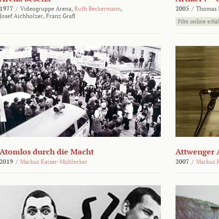
1977
/
Videogruppe Arena,
Ruth Beckermann
,
2005
/
Thomas K
Josef Aichholzer,
Franz Grafl
Film online erhäl
Atomlos durch die Macht
Attwenger 
2019
/
Markus Kaiser-Mühlecker
2007
/
Markus 