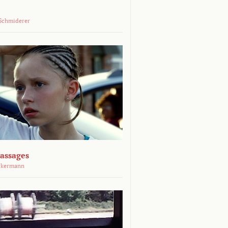
Schmiderer
assages
ckermann