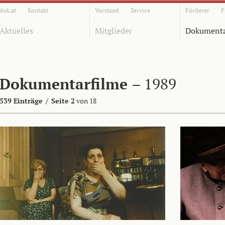
dok.at
Kontakt
Vorstand
Service
Förderer
F
Aktuelles
Mitglieder
Dokumenta
Dokumentarfilme
– 1989
539 Einträge
/
Seite 2
von 18