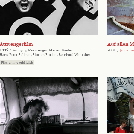
Attwengerfilm
Auf allen 
1995
/
Wolfgang Murnberger,
Markus Binder,
2001
/
Johanne
Hans-Peter Falkner,
Florian Flicker,
Bernhard Weirather
Film online erhältlich