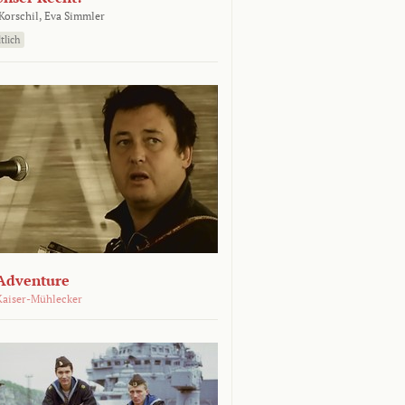
orschil,
Eva Simmler
tlich
Adventure
Kaiser-Mühlecker