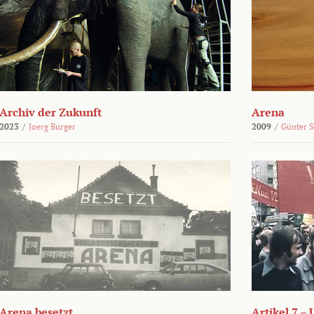
Archiv der Zukunft
Arena
2023
/
Joerg Burger
2009
/
Günter 
Arena besetzt
Artikel 7 –