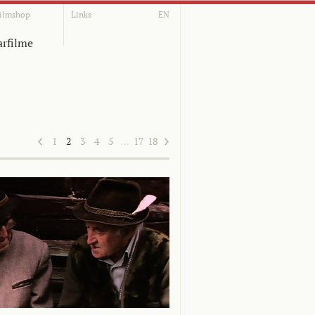
ilmshop
Links
EN
rfilme
1
2
3
4
5
…
17
18