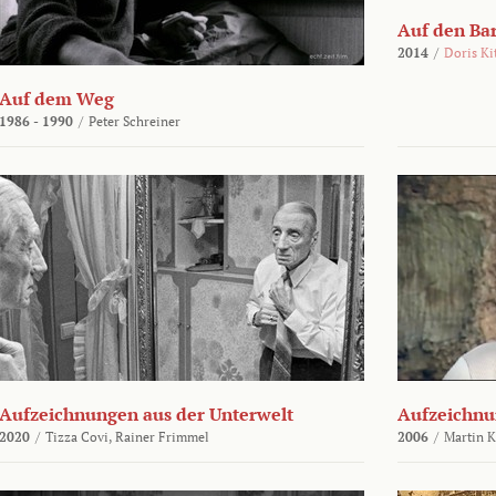
Auf den Ba
2014
/
Doris Ki
Auf dem Weg
1986 - 1990
/
Peter Schreiner
Aufzeichnungen aus der Unterwelt
Aufzeichnu
2020
/
Tizza Covi,
Rainer Frimmel
2006
/
Martin 