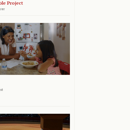
le Project
rer
st