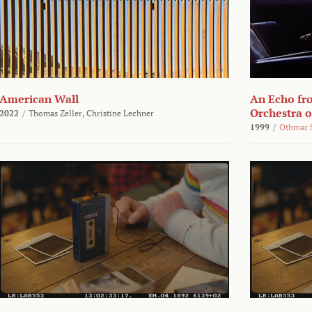
American Wall
An Echo fr
Orchestra 
2022
/
Thomas Zeller,
Christine Lechner
1999
/
Othmar 