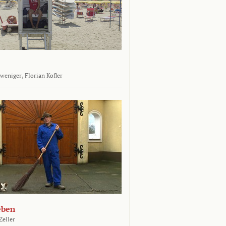
tweniger,
Florian Kofler
eben
Zeller