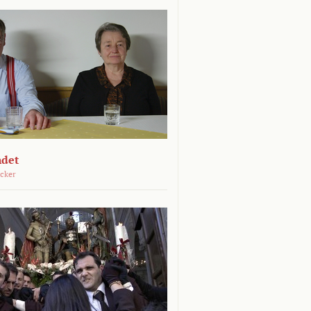
ndet
öcker