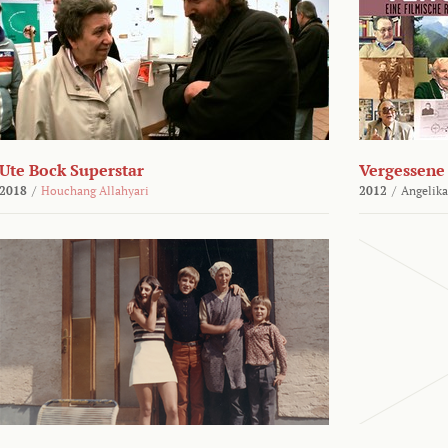
Ute Bock Superstar
Vergessene 
2018
/
Houchang Allahyari
2012
/
Angelika