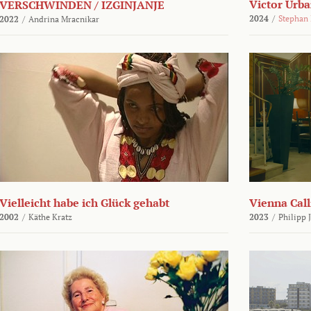
Victor Urba
VERSCHWINDEN / IZGINJANJE
2024
/
Stephan
2022
/
Andrina Mracnikar
Vielleicht habe ich Glück gehabt
Vienna Call
2002
/
Käthe Kratz
2023
/
Philipp 