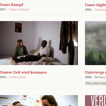
Unser Kampf
Unser tägli
2017
/
Simon Wieland
2005
/
Nikolaus
Unsere Zeit wird kommen
Unterwegs 
2025
/
Ivette Löcker
2004
/
Barbara 
Film online erhäl