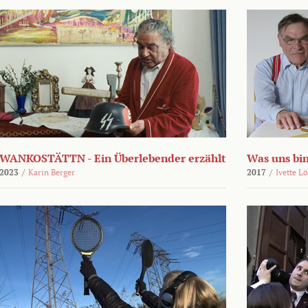
WANKOSTÄTTN - Ein Überlebender erzählt
Was uns bi
2023
/
Karin Berger
2017
/
Ivette L