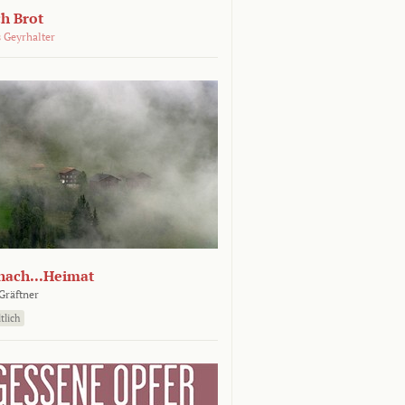
ch Brot
 Geyrhalter
nach...Heimat
Gräftner
tlich