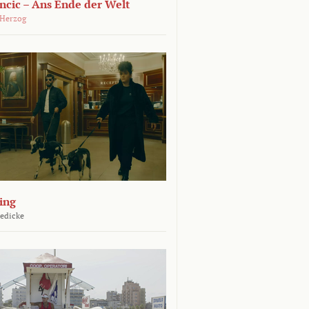
ncic – Ans Ende der Welt
 Herzog
ing
Jedicke