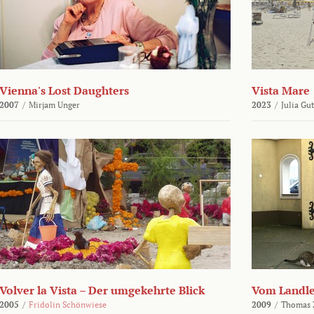
Vienna's Lost Daughters
Vista Mare
2007
/
Mirjam Unger
2023
/
Julia Gu
Volver la Vista – Der umgekehrte Blick
Vom Landl
2005
/
Fridolin Schönwiese
2009
/
Thomas 