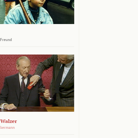
 Freund
 Walzer
ckermann