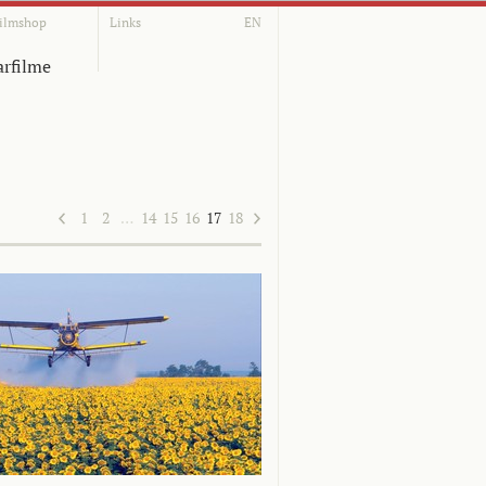
ilmshop
Links
EN
rfilme
1
2
…
14
15
16
17
18