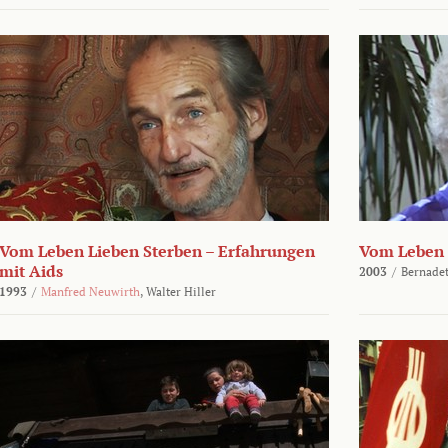
Vom Leben Lieben Sterben – Erfahrungen
Vom Leben 
mit Aids
2003
/
Bernadet
1993
/
Manfred Neuwirth
,
Walter Hiller