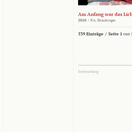
Am Anfang war das Lic
2010
/
P.A. Straubinger
539 Einträge
/
Seite 1
von 
Seitenanfang