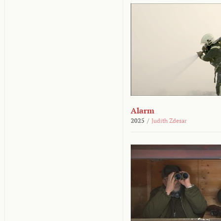
Alarm
2025
/
Judith Zdesar