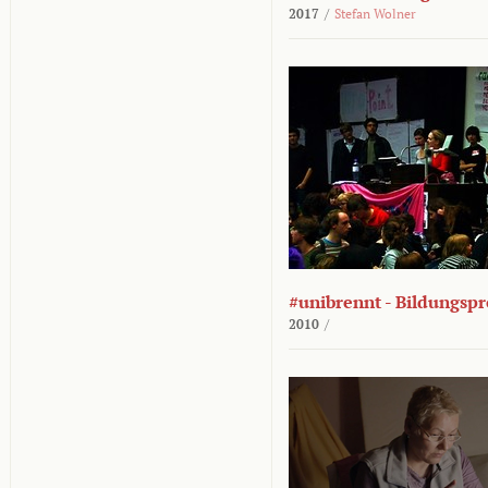
2017
/
Stefan Wolner
#unibrennt - Bildungspr
2010
/