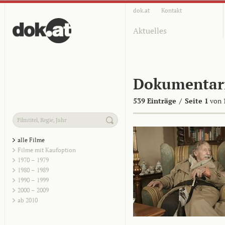
dok.at
Kontakt
Aktuelles
Dokumentar
539 Einträge
/
Seite 1
von 
alle Filme
Filme mit Kaufoption
1970 – 1979
1980 – 1989
1990 – 1999
2000 – 2009
ab 2010