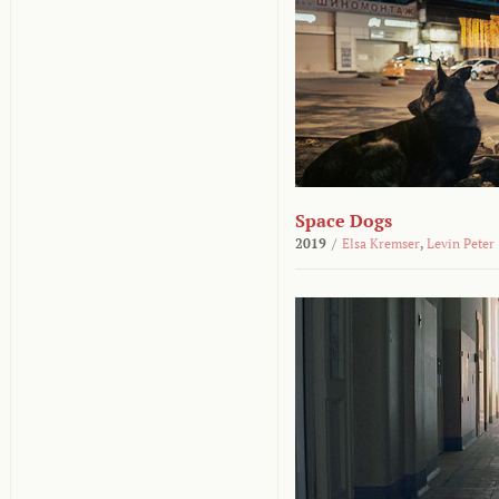
Space Dogs
2019
/
Elsa Kremser
,
Levin Peter