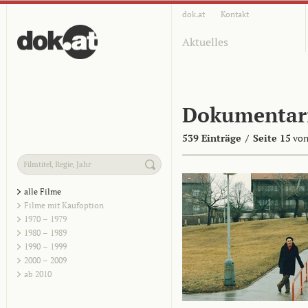
dok.at
Kontakt
Aktuelles
Dokumentar
539 Einträge
/
Seite 15
von
alle Filme
Filme mit Kaufoption
1970 – 1979
1980 – 1989
1990 – 1999
2000 – 2009
ab 2010