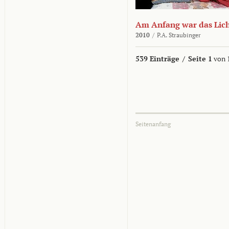
Am Anfang war das Lic
2010
/
P.A. Straubinger
539 Einträge
/
Seite 1
von 
Seitenanfang