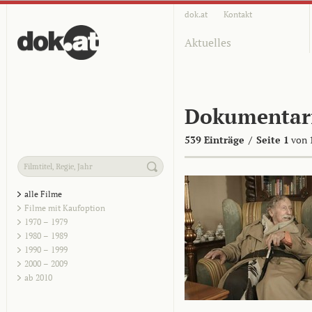
dok.at
Kontakt
Aktuelles
Dokumentar
539 Einträge
/
Seite 1
von 
alle Filme
Filme mit Kaufoption
1970 – 1979
1980 – 1989
1990 – 1999
2000 – 2009
ab 2010