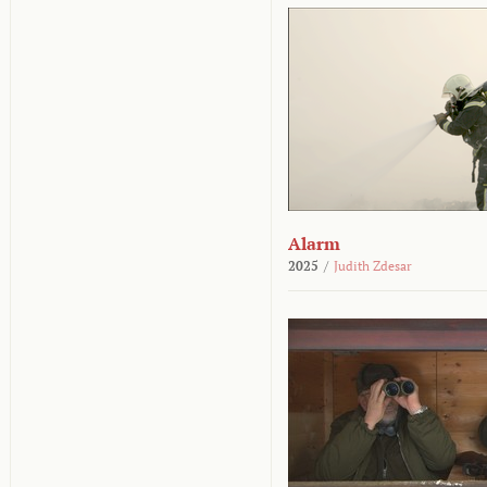
Alarm
2025
/
Judith Zdesar