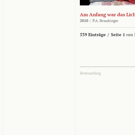
Am Anfang war das Lic
2010
/
P.A. Straubinger
539 Einträge
/
Seite 1
von 
Seitenanfang