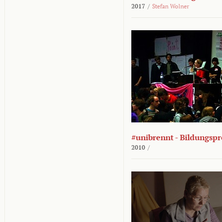
2017
/
Stefan Wolner
#unibrennt - Bildungspr
2010
/