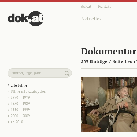
dok.at
Kontakt
Aktuelles
Dokumentar
539 Einträge
/
Seite 1
von 
alle Filme
Filme mit Kaufoption
1970 – 1979
1980 – 1989
1990 – 1999
2000 – 2009
ab 2010