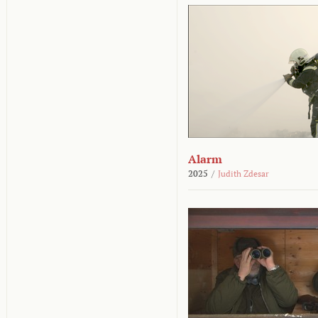
Alarm
2025
/
Judith Zdesar