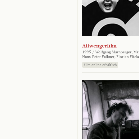
Attwengerfilm
1995
/
Wolfgang Murnberger,
Mar
Hans-Peter Falkner,
Florian Flick
Film online erhältlich