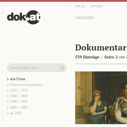
dok.at
Kontakt
Aktuelles
Dokumentar
539 Einträge
/
Seite 2
von 
alle Filme
Filme mit Kaufoption
1970 – 1979
1980 – 1989
1990 – 1999
2000 – 2009
ab 2010