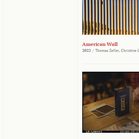
American Wall
2022
/
Thomas Zeller,
Christine 