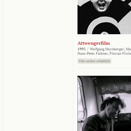
Attwengerfilm
1995
/
Wolfgang Murnberger,
Mar
Hans-Peter Falkner,
Florian Flick
Film online erhältlich