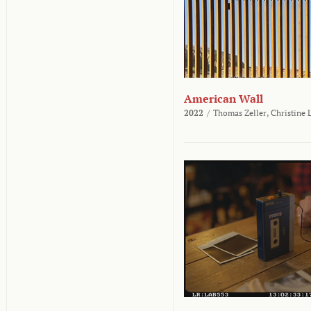
American Wall
2022
/
Thomas Zeller,
Christine 