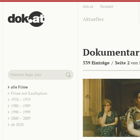
dok.at
Kontakt
Aktuelles
Dokumentar
539 Einträge
/
Seite 2
von 
alle Filme
Filme mit Kaufoption
1970 – 1979
1980 – 1989
1990 – 1999
2000 – 2009
ab 2010