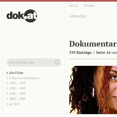
dok.at
Kontakt
Aktuelles
Dokumentar
539 Einträge
/
Seite 16
von
alle Filme
Filme mit Kaufoption
1970 – 1979
1980 – 1989
1990 – 1999
2000 – 2009
ab 2010