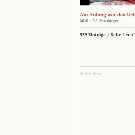
Am Anfang war das Lic
2010
/
P.A. Straubinger
539 Einträge
/
Seite 1
von 
Seitenanfang