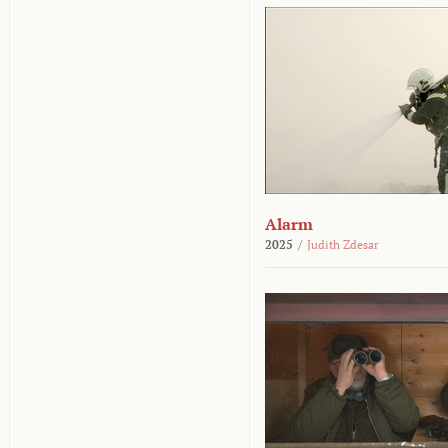
Alarm
2025
/
Judith Zdesar