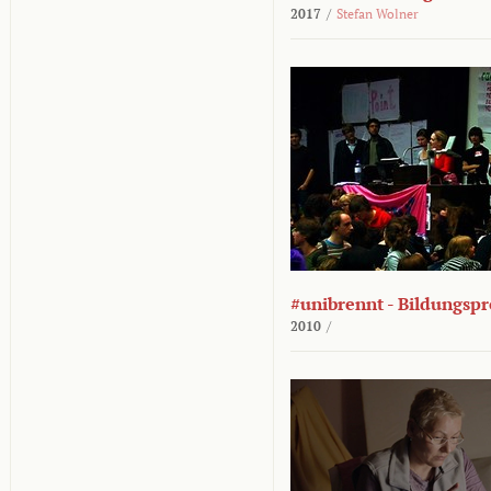
2017
/
Stefan Wolner
#unibrennt - Bildungspr
2010
/