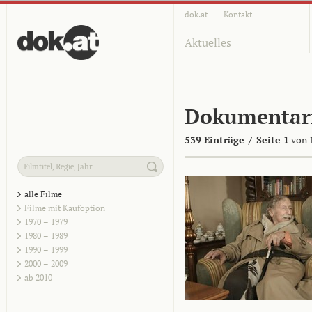
dok.at
Kontakt
Aktuelles
Dokumentar
539 Einträge
/
Seite 1
von 
alle Filme
Filme mit Kaufoption
1970 – 1979
1980 – 1989
1990 – 1999
2000 – 2009
ab 2010