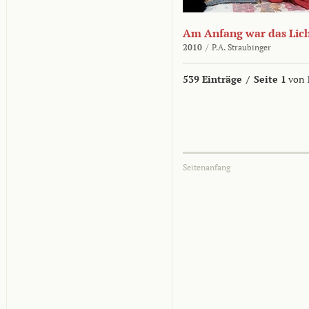
Am Anfang war das Lic
2010
/
P.A. Straubinger
539 Einträge
/
Seite 1
von 
Seitenanfang