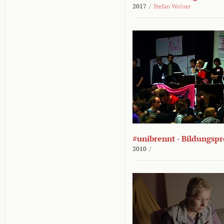
2017
/
Stefan Wolner
#unibrennt - Bildungspr
2010
/