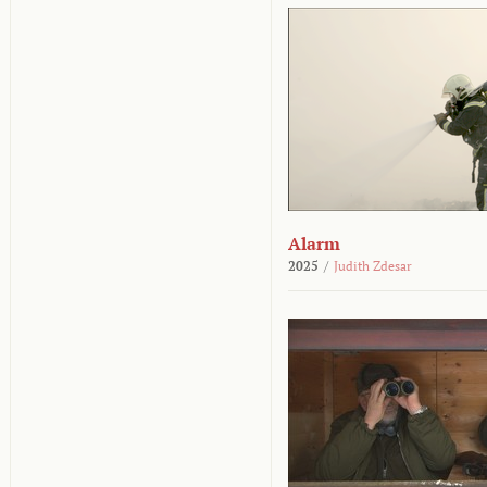
Alarm
2025
/
Judith Zdesar