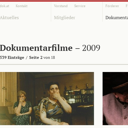
dok.at
Kontakt
Vorstand
Service
Förderer
F
Aktuelles
Mitglieder
Dokumenta
Dokumentarfilme
– 2009
539 Einträge
/
Seite 2
von 18