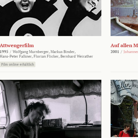
Attwengerfilm
Auf allen 
1995
/
Wolfgang Murnberger,
Markus Binder,
2001
/
Johanne
Hans-Peter Falkner,
Florian Flicker,
Bernhard Weirather
Film online erhältlich