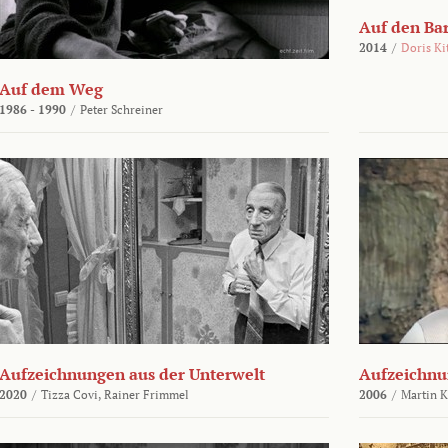
Auf den Ba
2014
/
Doris Ki
Auf dem Weg
1986 - 1990
/
Peter Schreiner
Aufzeichnungen aus der Unterwelt
Aufzeichnu
2020
/
Tizza Covi,
Rainer Frimmel
2006
/
Martin 