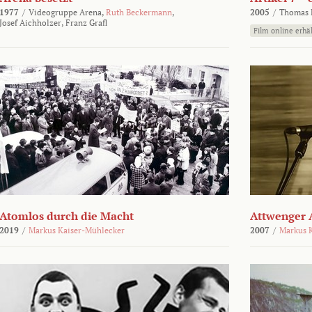
1977
/
Videogruppe Arena,
Ruth Beckermann
,
2005
/
Thomas K
Josef Aichholzer,
Franz Grafl
Film online erhäl
Atomlos durch die Macht
Attwenger 
2019
/
Markus Kaiser-Mühlecker
2007
/
Markus 