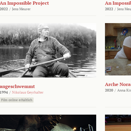
An Impossible Project
An Impossib
2022
/
Jens Meurer
2022
/
Jens Meu
Arche Nora
angeschwemmt
2020
/
Anna Kir
1994
/
Nikolaus Geyrhalter
Film online erhältlich