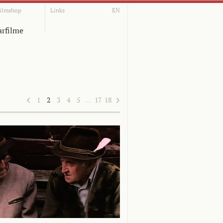
ilmshop
Links
EN
rfilme
1
2
3
4
5
…
17
18