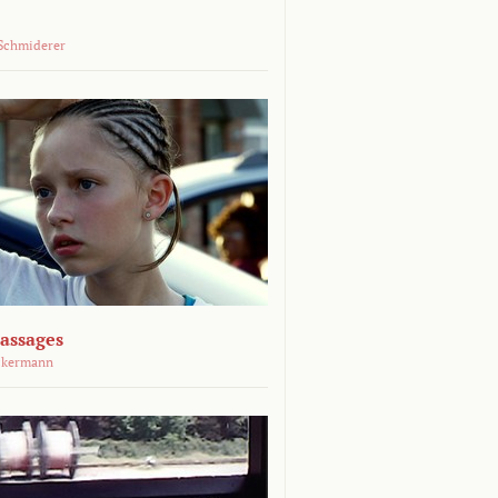
Schmiderer
assages
ckermann