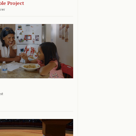
le Project
rer
st