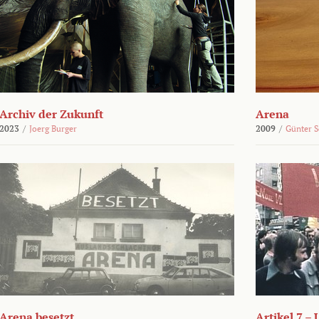
Archiv der Zukunft
Arena
2023
/
Joerg Burger
2009
/
Günter 
Arena besetzt
Artikel 7 –