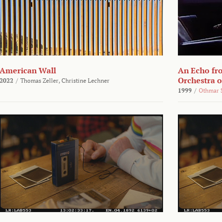
American Wall
An Echo fr
Orchestra 
2022
/
Thomas Zeller,
Christine Lechner
1999
/
Othmar 