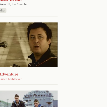
orschil,
Eva Simmler
tlich
Adventure
Kaiser-Mühlecker