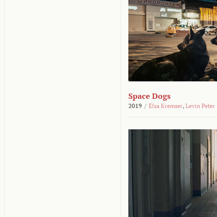
Space Dogs
2019
/
Elsa Kremser
,
Levin Peter