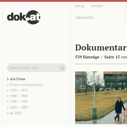
dok.at
Kontakt
Aktuelles
Dokumentar
539 Einträge
/
Seite 15
von
alle Filme
Filme mit Kaufoption
1970 – 1979
1980 – 1989
1990 – 1999
2000 – 2009
ab 2010