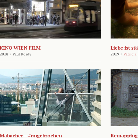
KINO WIEN FILM
Liebe ist st
2018
/
Paul Rosdy
2019
/
Patricia
Mabacher – #ungebrochen
Remapping 