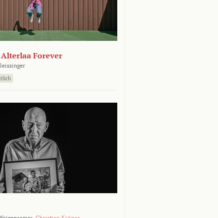
- Alterlaa Forever
leissinger
tlich
Weigensamer,
Christian Krönes