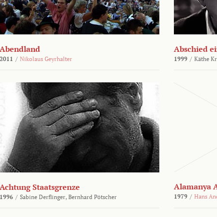
Abendland
Abschied ei
2011
/
Nikolaus Geyrhalter
1999
/
Käthe Kr
Alamanya A
Achtung Staatsgrenze
1979
/
Hans An
1996
/
Sabine Derflinger,
Bernhard Pötscher