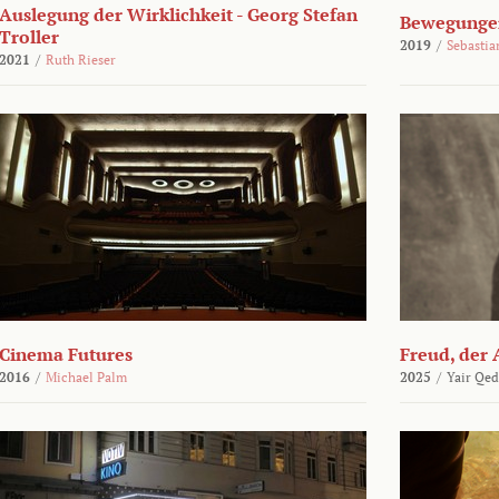
Auslegung der Wirklichkeit - Georg Stefan
Bewegungen
Troller
2019
/
Sebasti
2021
/
Ruth Rieser
Cinema Futures
Freud, der 
2016
/
Michael Palm
2025
/
Yair Qed