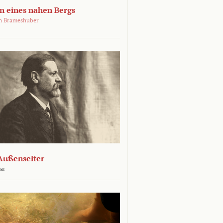
 eines nahen Bergs
an Brameshuber
Außenseiter
ar