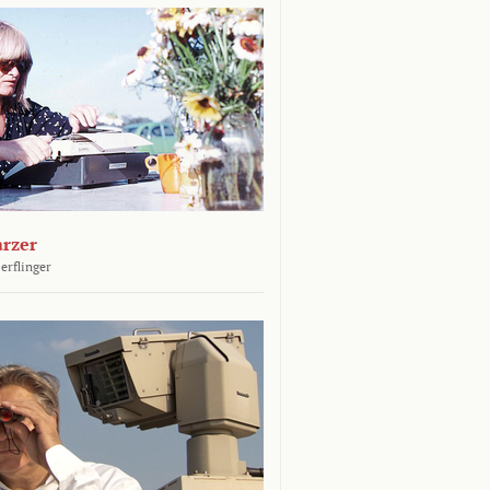
arzer
erflinger