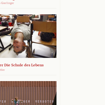
 Gierlinger
r Die Schule des Lebens
ttler