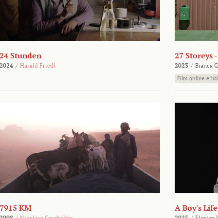
24 Stunden
27 Storeys 
2024
/
Harald Friedl
2023
/
Bianca G
Film online erhäl
7915 KM
A Boy's Life
2008
/
Nikolaus Geyrhalter
2023
/
Florian 