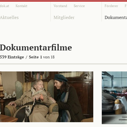
dok.at
Kontakt
Vorstand
Service
Förderer
F
Aktuelles
Mitglieder
Dokumenta
Dokumentarfilme
539 Einträge
/
Seite 1
von 18