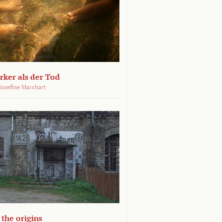
ärker als der Tod
 Josefine Marchart
the origins