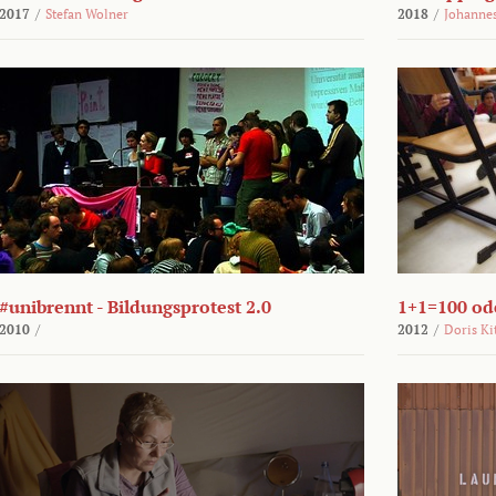
2017
/
Stefan Wolner
2018
/
Johannes
#unibrennt - Bildungsprotest 2.0
1+1=100 ode
2010
/
2012
/
Doris Ki