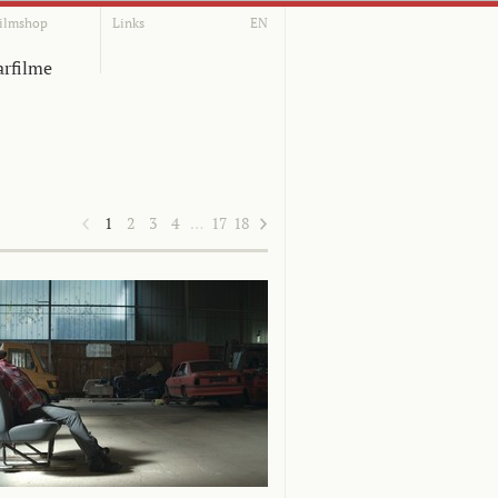
ilmshop
Links
EN
rfilme
1
2
3
4
…
17
18