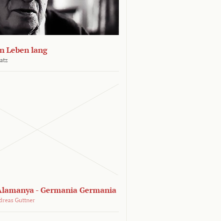
n Leben lang
atz
lamanya - Germania Germania
dreas Guttner