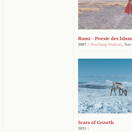
Rumi – Poesie des Islam
2007
/
Houchang Allahyari
,
Tom-
Scars of Growth
2025
/