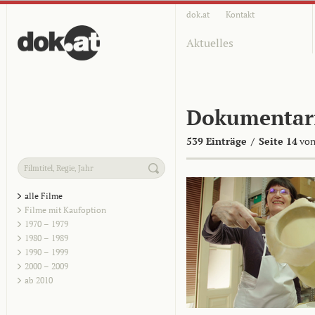
dok.at
Kontakt
Aktuelles
Dokumentar
539 Einträge
/
Seite 14
von
alle Filme
Filme mit Kaufoption
1970 – 1979
1980 – 1989
1990 – 1999
2000 – 2009
ab 2010