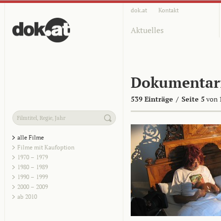
dok.at
Kontakt
Aktuelles
Dokumentar
539 Einträge
/
Seite 5
von 
alle Filme
Filme mit Kaufoption
1970 – 1979
1980 – 1989
1990 – 1999
2000 – 2009
ab 2010