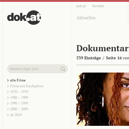
dok.at
Kontakt
Aktuelles
Dokumentar
539 Einträge
/
Seite 16
von
alle Filme
Filme mit Kaufoption
1970 – 1979
1980 – 1989
1990 – 1999
2000 – 2009
ab 2010