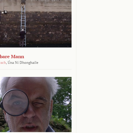
tbare Mann
isch
,
Úna Ní Dhonghaíle