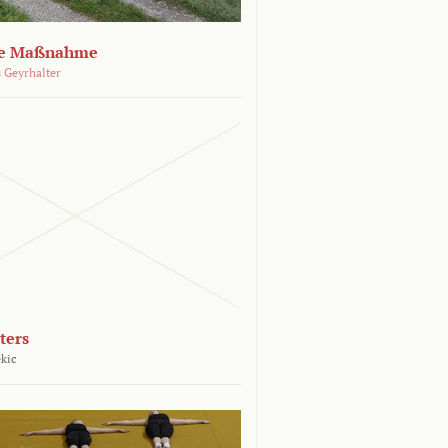
che Maßnahme
 Geyrhalter
ters
kic