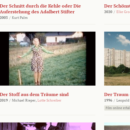
Der Schnitt durch die Kehle oder Die
Der Schönst
Auferstehung des Adalbert Stifter
2020
/
Elke Gr
2003
/
Kurt Palm
Der Stoff aus dem Träume sind
Der Traum d
2019
/
Michael Rieper,
Lotte Schreiber
1996
/
Leopold
Film online erhäl