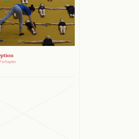
Option
Fürhapter