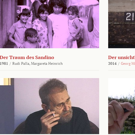
Der Traum des Sandino
Der unsich
1981
/
Rudi Palla,
Margareta Heinrich
2014
/
Georg M