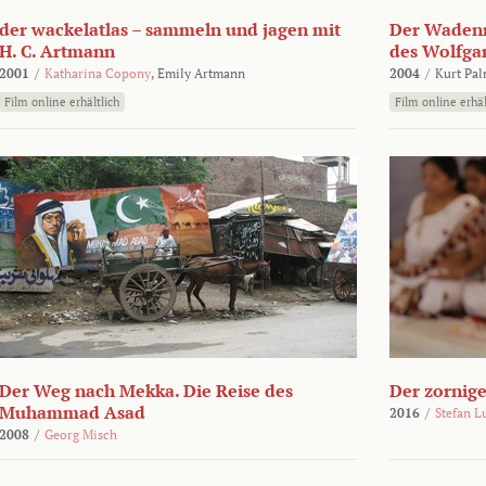
der wackelatlas – sammeln und jagen mit
Der Wadenm
H. C. Artmann
des Wolfga
2001
/
Katharina Copony
,
Emily Artmann
2004
/
Kurt Pa
Film online erhältlich
Film online erhäl
Der Weg nach Mekka. Die Reise des
Der zornig
Muhammad Asad
2016
/
Stefan L
2008
/
Georg Misch