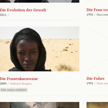
Die Frau vo
Die Evolution der Gewalt
1991
/
Henriett
2011
/
Die Fuhre
Die Frauenkarawane
1991
/
Hans An
2009
/
Nathalie Borgers
Film online erhältlich