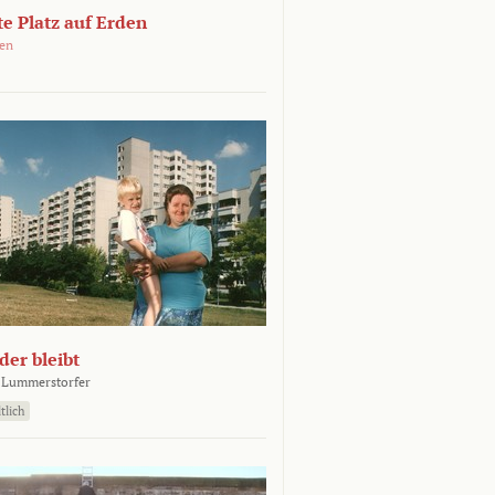
e Platz auf Erden
oen
er bleibt
 Lummerstorfer
tlich