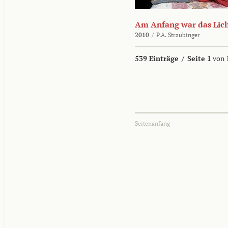
Am Anfang war das Lic
2010
/
P.A. Straubinger
539 Einträge
/
Seite 1
von 
Seitenanfang