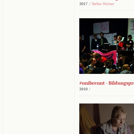
2017
/
Stefan Wolner
#unibrennt - Bildungspr
2010
/