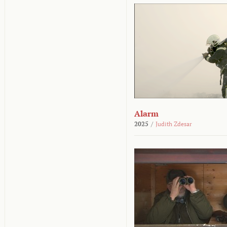
Alarm
2025
/
Judith Zdesar