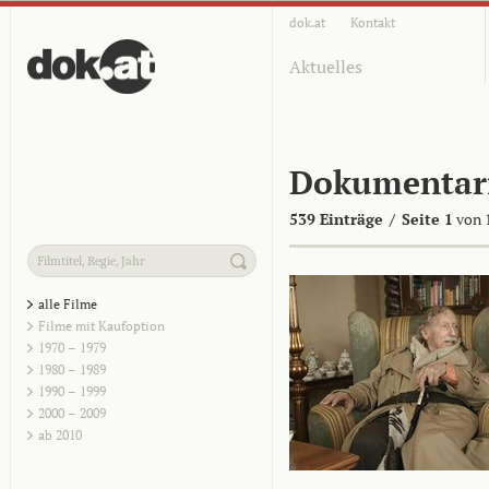
dok.at
Kontakt
Aktuelles
Dokumentar
539 Einträge
/
Seite 1
von 
alle Filme
Filme mit Kaufoption
1970 – 1979
1980 – 1989
1990 – 1999
2000 – 2009
ab 2010