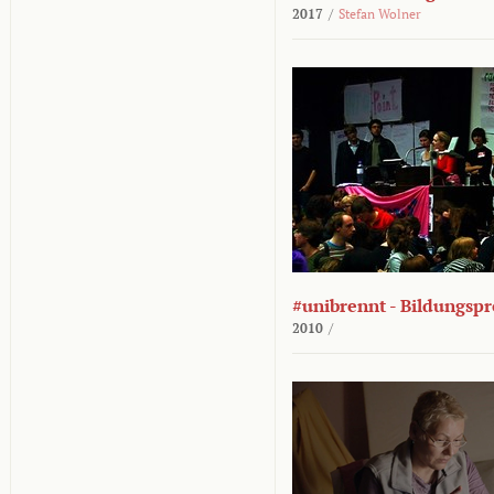
2017
/
Stefan Wolner
#unibrennt - Bildungspr
2010
/