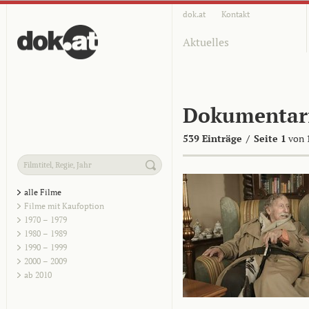
dok.at
Kontakt
Aktuelles
Dokumentar
539 Einträge
/
Seite 1
von 
alle Filme
Filme mit Kaufoption
1970 – 1979
1980 – 1989
1990 – 1999
2000 – 2009
ab 2010