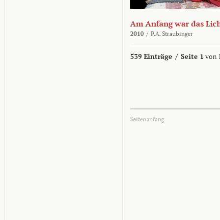
Am Anfang war das Lic
2010
/
P.A. Straubinger
539 Einträge
/
Seite 1
von 
Seitenanfang