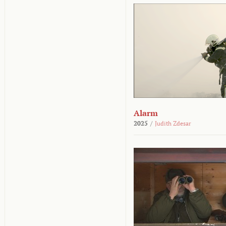
Alarm
2025
/
Judith Zdesar