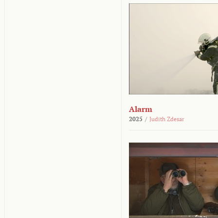
Alarm
2025
/
Judith Zdesar