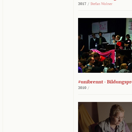
2017
/
Stefan Wolner
#unibrennt - Bildungspr
2010
/