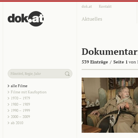
dok.at
Kontakt
Aktuelles
Dokumentar
539 Einträge
/
Seite 1
von 
alle Filme
Filme mit Kaufoption
1970 – 1979
1980 – 1989
1990 – 1999
2000 – 2009
ab 2010