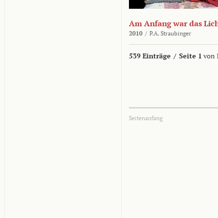
Am Anfang war das Lic
2010
/
P.A. Straubinger
539 Einträge
/
Seite 1
von 
Seitenanfang