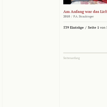
Am Anfang war das Lic
2010
/
P.A. Straubinger
539 Einträge
/
Seite 1
von 
Seitenanfang