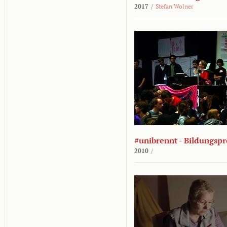
2017
/
Stefan Wolner
#unibrennt - Bildungspr
2010
/