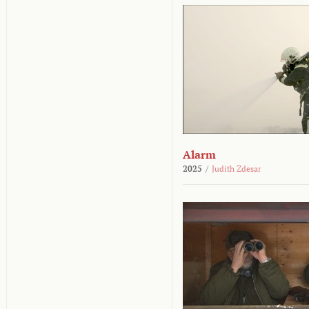
Alarm
2025
/
Judith Zdesar