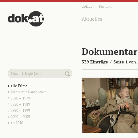
dok.at
Kontakt
Aktuelles
Dokumentar
539 Einträge
/
Seite 1
von 
alle Filme
Filme mit Kaufoption
1970 – 1979
1980 – 1989
1990 – 1999
2000 – 2009
ab 2010