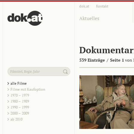
dok.at
Kontakt
Aktuelles
Dokumentar
539 Einträge
/
Seite 1
von 
alle Filme
Filme mit Kaufoption
1970 – 1979
1980 – 1989
1990 – 1999
2000 – 2009
ab 2010