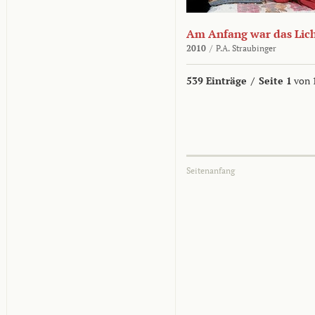
Am Anfang war das Lic
2010
/
P.A. Straubinger
539 Einträge
/
Seite 1
von 
Seitenanfang