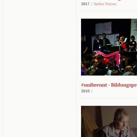
2017
/
Stefan Wolner
#unibrennt - Bildungspr
2010
/