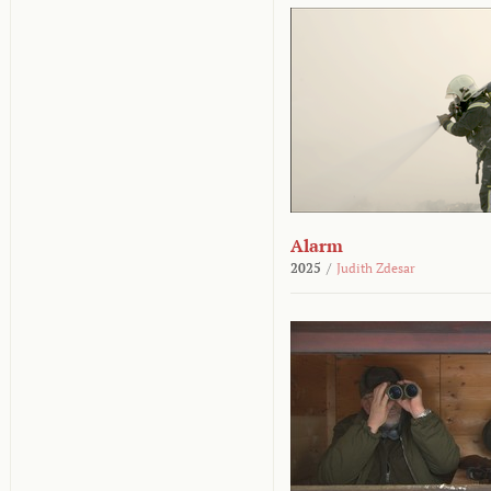
Alarm
2025
/
Judith Zdesar