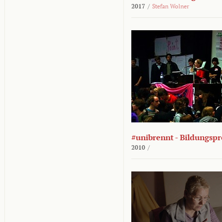
2017
/
Stefan Wolner
#unibrennt - Bildungspr
2010
/