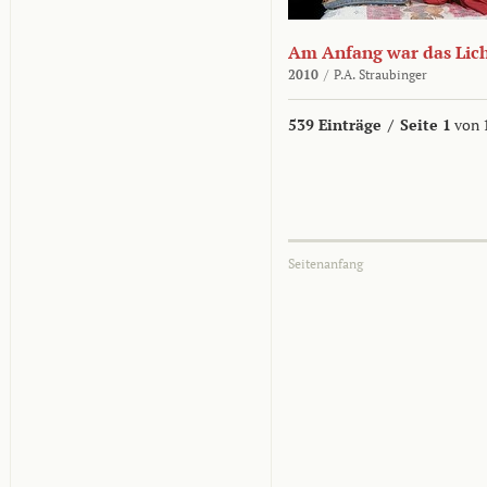
Am Anfang war das Lic
2010
/
P.A. Straubinger
539 Einträge
/
Seite 1
von 
Seitenanfang