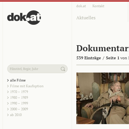
dok.at
Kontakt
Aktuelles
Dokumentar
539 Einträge
/
Seite 1
von 
alle Filme
Filme mit Kaufoption
1970 – 1979
1980 – 1989
1990 – 1999
2000 – 2009
ab 2010