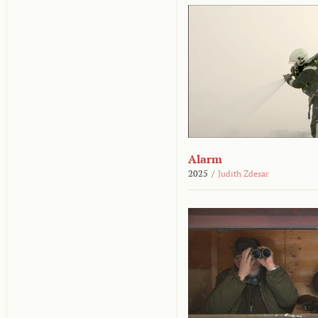
Alarm
2025
/
Judith Zdesar