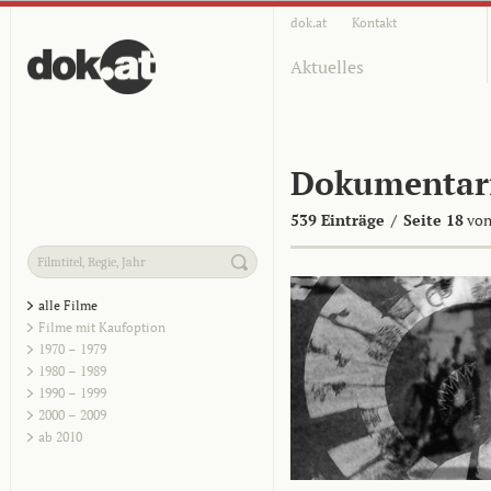
dok.at
Kontakt
Aktuelles
Dokumentar
539 Einträge
/
Seite 18
von
alle Filme
Filme mit Kaufoption
1970 – 1979
1980 – 1989
1990 – 1999
2000 – 2009
ab 2010