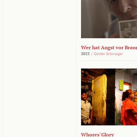
Wer hat Angst vor Brau
2023
/
Günter Schwaiger
Whores´Glory