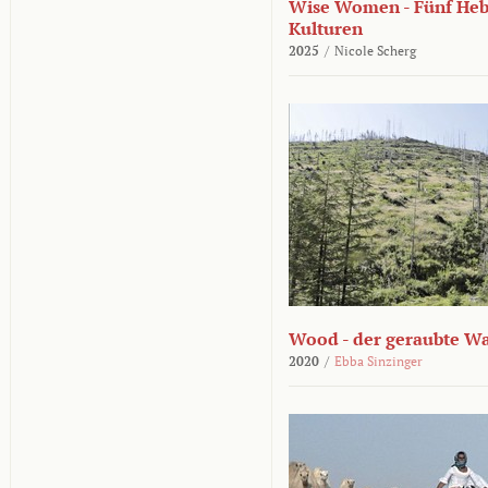
Wise Women - Fünf He
Kulturen
2025
/
Nicole Scherg
Wood - der geraubte W
2020
/
Ebba Sinzinger