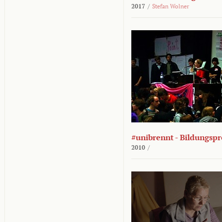
2017
/
Stefan Wolner
#unibrennt - Bildungspr
2010
/