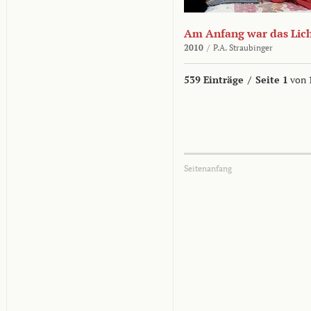
Am Anfang war das Lic
2010
/
P.A. Straubinger
539 Einträge
/
Seite 1
von 
Seitenanfang