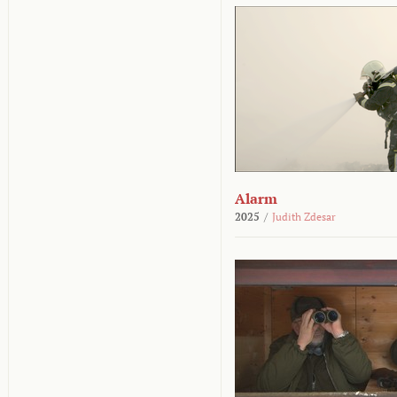
Alarm
2025
/
Judith Zdesar