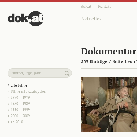
dok.at
Kontakt
Aktuelles
Dokumentar
539 Einträge
/
Seite 1
von 
alle Filme
Filme mit Kaufoption
1970 – 1979
1980 – 1989
1990 – 1999
2000 – 2009
ab 2010