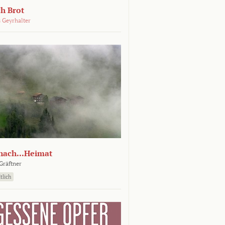
ch Brot
 Geyrhalter
nach...Heimat
Gräftner
tlich