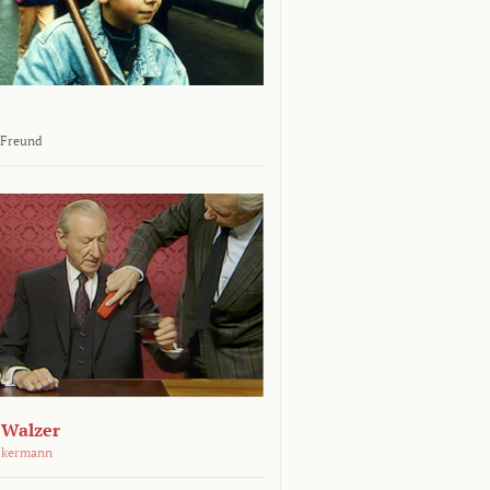
 Freund
 Walzer
ckermann