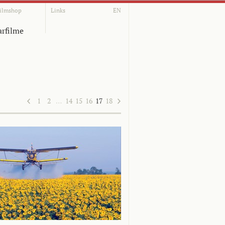
ilmshop
Links
EN
rfilme
1
2
…
14
15
16
17
18