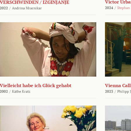
Victor Urba
VERSCHWINDEN / IZGINJANJE
2024
/
Stephan
2022
/
Andrina Mracnikar
Vielleicht habe ich Glück gehabt
Vienna Call
2002
/
Käthe Kratz
2023
/
Philipp 