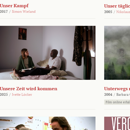
Unser Kampf
Unser tägli
2017
/
Simon Wieland
2005
/
Nikolaus
Unsere Zeit wird kommen
Unterwegs 
2025
/
Ivette Löcker
2004
/
Barbara 
Film online erhäl