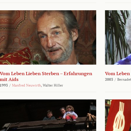
Vom Leben Lieben Sterben – Erfahrungen
Vom Leben 
mit Aids
2003
/
Bernadet
1993
/
Manfred Neuwirth
,
Walter Hiller