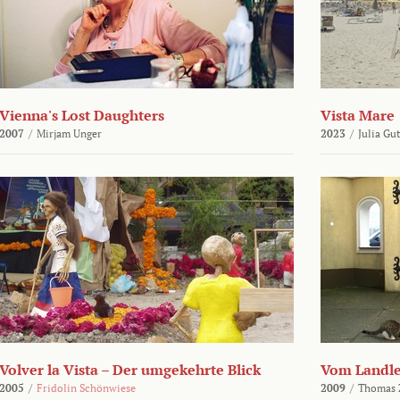
Vienna's Lost Daughters
Vista Mare
2007
/
Mirjam Unger
2023
/
Julia Gu
Volver la Vista – Der umgekehrte Blick
Vom Landl
2005
/
Fridolin Schönwiese
2009
/
Thomas 