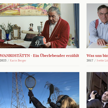
WANKOSTÄTTN - Ein Überlebender erzählt
Was uns bi
2023
/
Karin Berger
2017
/
Ivette L