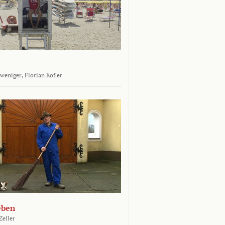
tweniger,
Florian Kofler
eben
Zeller