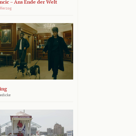
ncic – Ans Ende der Welt
 Herzog
ing
Jedicke