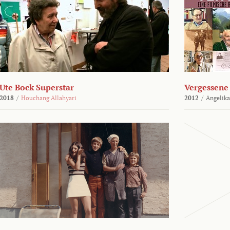
Ute Bock Superstar
Vergessene 
2018
/
Houchang Allahyari
2012
/
Angelika