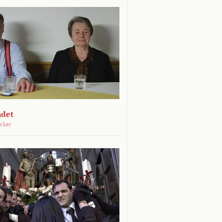
ndet
öcker