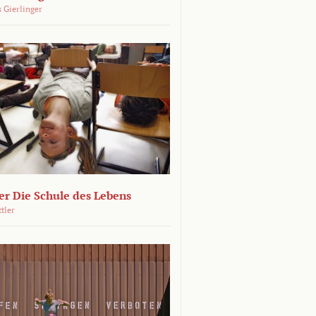
 Gierlinger
r Die Schule des Lebens
ttler