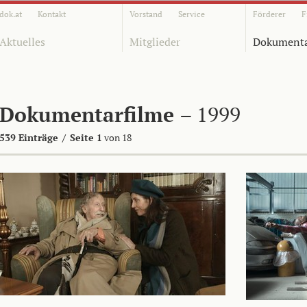
dok.at
Kontakt
Vorstand
Service
Förderer
F
Aktuelles
Mitglieder
Dokumenta
Dokumentarfilme
– 1999
539 Einträge
/
Seite 1
von 18