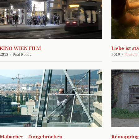
KINO WIEN FILM
Liebe ist st
2018
/
Paul Rosdy
2019
/
Patricia
Mabacher – #ungebrochen
Remapping 