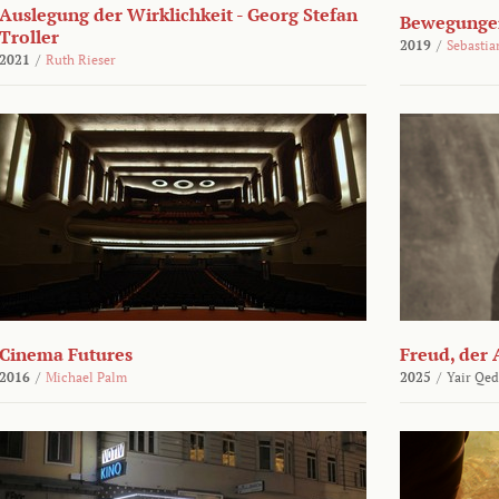
Auslegung der Wirklichkeit - Georg Stefan
Bewegungen
Troller
2019
/
Sebasti
2021
/
Ruth Rieser
Cinema Futures
Freud, der 
2016
/
Michael Palm
2025
/
Yair Qed