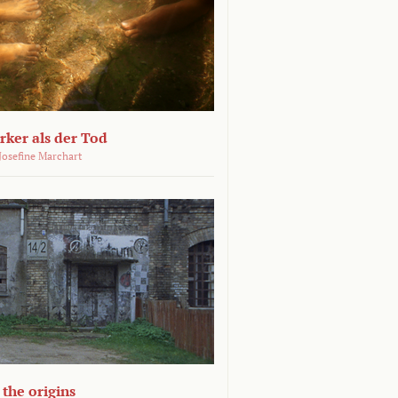
ärker als der Tod
 Josefine Marchart
the origins