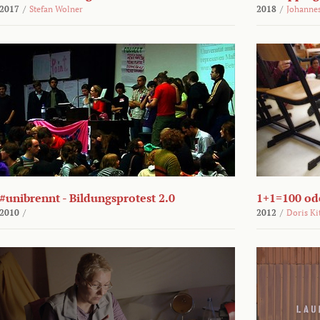
2017
/
Stefan Wolner
2018
/
Johannes
#unibrennt - Bildungsprotest 2.0
1+1=100 ode
2010
/
2012
/
Doris Ki