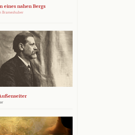
 eines nahen Bergs
an Brameshuber
Außenseiter
ar