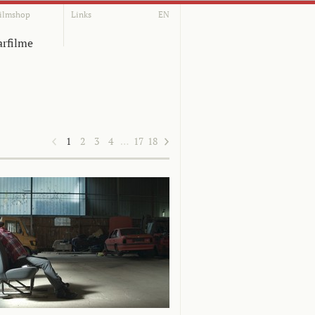
ilmshop
Links
EN
rfilme
1
2
3
4
…
17
18