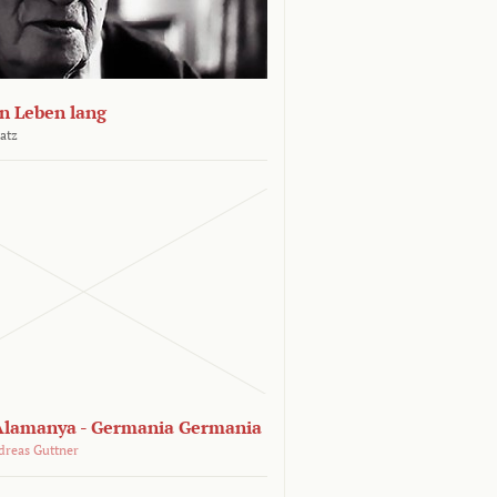
n Leben lang
atz
lamanya - Germania Germania
dreas Guttner