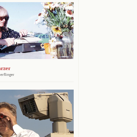
arzer
erflinger