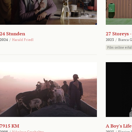
24 Stunden
27 Storeys 
2024
/
Harald Friedl
2023
/
Bianca G
Film online erhäl
7915 KM
A Boy's Life
2008
/
Nikolaus Geyrhalter
2023
/
Florian 