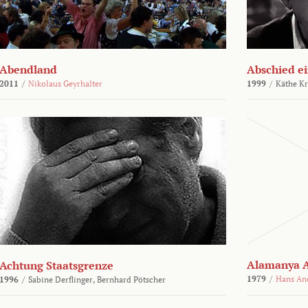
Abendland
Abschied ei
2011
/
Nikolaus Geyrhalter
1999
/
Käthe Kr
Alamanya A
Achtung Staatsgrenze
1979
/
Hans An
1996
/
Sabine Derflinger,
Bernhard Pötscher