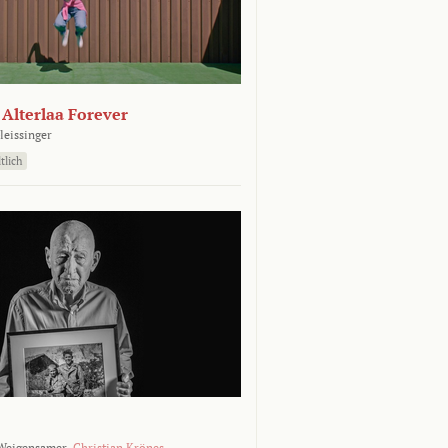
- Alterlaa Forever
leissinger
tlich
Weigensamer,
Christian Krönes