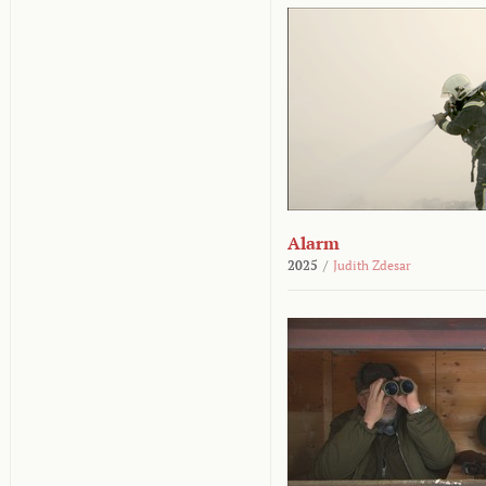
Alarm
2025
/
Judith Zdesar