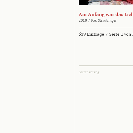
Am Anfang war das Lic
2010
/
P.A. Straubinger
539 Einträge
/
Seite 1
von 
Seitenanfang