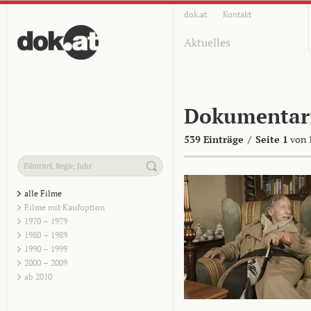
dok.at
Kontakt
Aktuelles
Dokumentar
539 Einträge
/
Seite 1
von 
alle Filme
Filme mit Kaufoption
1970 – 1979
1980 – 1989
1990 – 1999
2000 – 2009
ab 2010