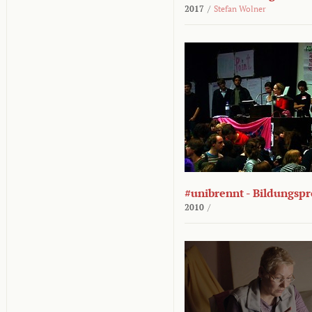
2017
/
Stefan Wolner
#unibrennt - Bildungspr
2010
/