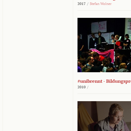
2017
/
Stefan Wolner
#unibrennt - Bildungspr
2010
/