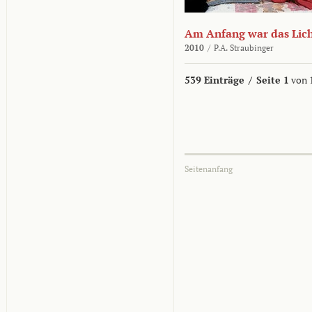
Am Anfang war das Lic
2010
/
P.A. Straubinger
539 Einträge
/
Seite 1
von 
Seitenanfang