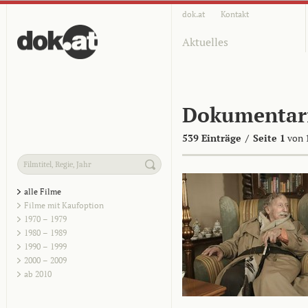
dok.at
Kontakt
Aktuelles
Dokumentar
539 Einträge
/
Seite 1
von 
alle Filme
Filme mit Kaufoption
1970 – 1979
1980 – 1989
1990 – 1999
2000 – 2009
ab 2010