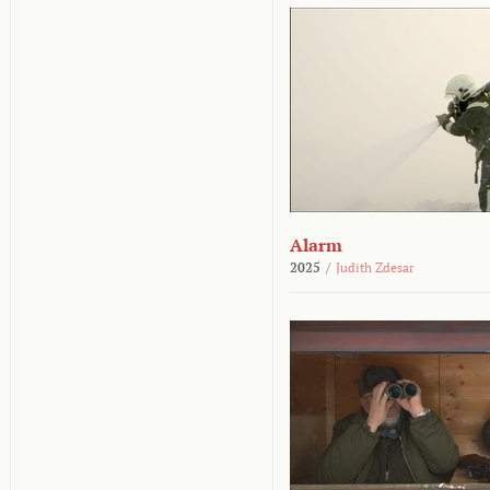
Alarm
2025
/
Judith Zdesar