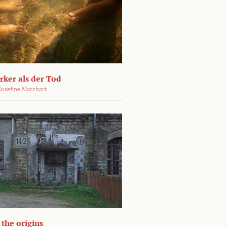
ärker als der Tod
 Josefine Marchart
the origins