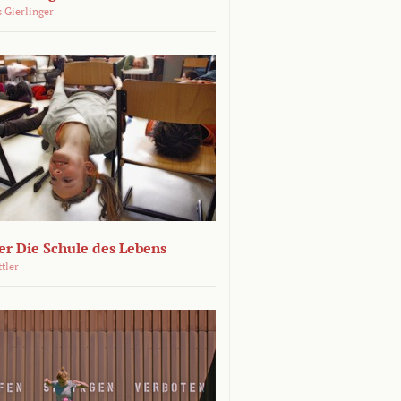
 Gierlinger
r Die Schule des Lebens
ttler