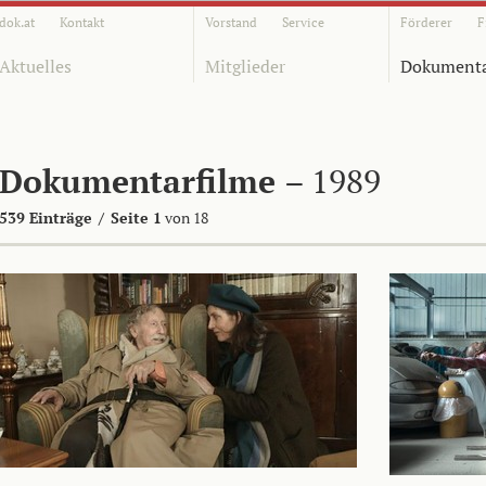
dok.at
Kontakt
Vorstand
Service
Förderer
F
Aktuelles
Mitglieder
Dokumenta
Dokumentarfilme
– 1989
539 Einträge
/
Seite 1
von 18