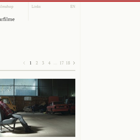
ilmshop
Links
EN
rfilme
1
2
3
4
…
17
18