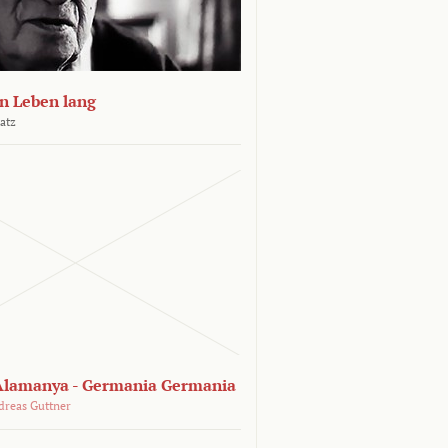
n Leben lang
atz
lamanya - Germania Germania
dreas Guttner