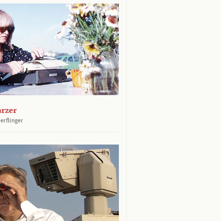
arzer
erflinger