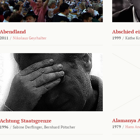
Abendland
Abschied ei
2011
/
Nikolaus Geyrhalter
1999
/
Käthe Kr
Alamanya A
Achtung Staatsgrenze
1979
/
Hans An
1996
/
Sabine Derflinger,
Bernhard Pötscher