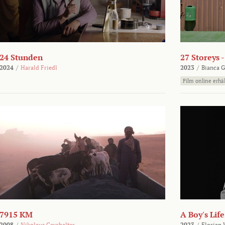
24 Stunden
27 Storeys 
2024
/
Harald Friedl
2023
/
Bianca G
Film online erhäl
7915 KM
A Boy's Life
2008
/
Nikolaus Geyrhalter
2023
/
Florian 