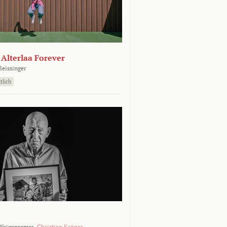
- Alterlaa Forever
leissinger
tlich
Weigensamer,
Christian Krönes