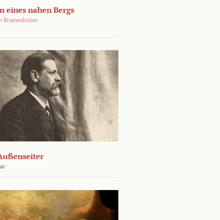
 eines nahen Bergs
an Brameshuber
Außenseiter
ar