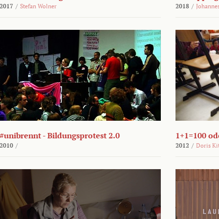
2017
/
Stefan Wolner
2018
/
Johannes
#unibrennt - Bildungsprotest 2.0
1+1=100 ode
2010
/
2012
/
Doris Ki