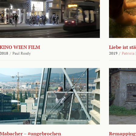
KINO WIEN FILM
Liebe ist st
2018
/
Paul Rosdy
2019
/
Patricia
Mabacher – #ungebrochen
Remapping 