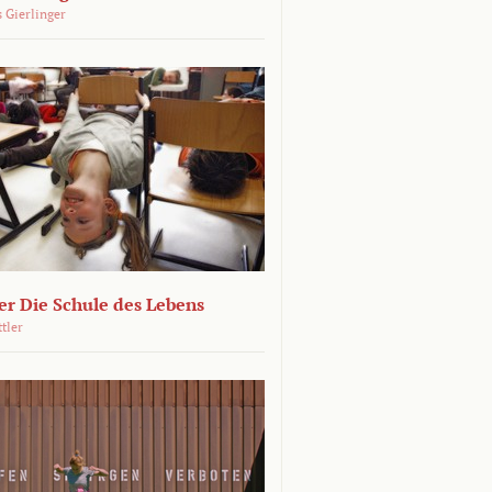
 Gierlinger
r Die Schule des Lebens
ttler