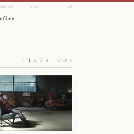
ilmshop
Links
EN
rfilme
1
2
3
4
…
17
18