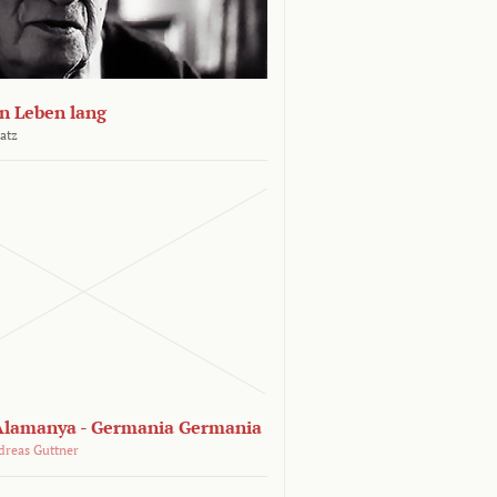
n Leben lang
atz
lamanya - Germania Germania
dreas Guttner