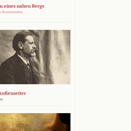
 eines nahen Bergs
an Brameshuber
Außenseiter
ar