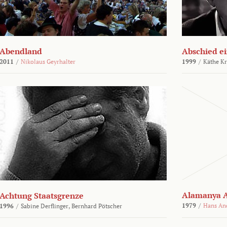
Abendland
Abschied ei
2011
/
Nikolaus Geyrhalter
1999
/
Käthe Kr
Alamanya A
Achtung Staatsgrenze
1979
/
Hans An
1996
/
Sabine Derflinger,
Bernhard Pötscher