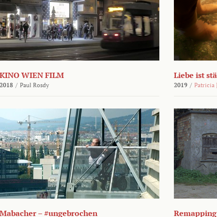
KINO WIEN FILM
Liebe ist st
2018
/
Paul Rosdy
2019
/
Patricia
Mabacher – #ungebrochen
Remapping 