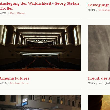
Auslegung der Wirklichkeit - Georg Stefan
Bewegungen
Troller
2019
/
Sebasti
2021
/
Ruth Rieser
Cinema Futures
Freud, der 
2016
/
Michael Palm
2025
/
Yair Qed