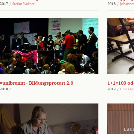
2017
/
Stefan Wolner
2018
/
Johannes
#unibrennt - Bildungsprotest 2.0
1+1=100 ode
2010
/
2012
/
Doris Ki