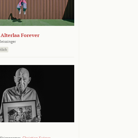
- Alterlaa Forever
leissinger
tlich
Weigensamer,
Christian Krönes