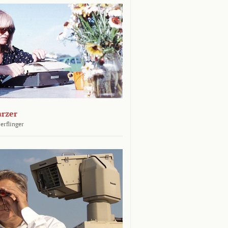
arzer
erflinger