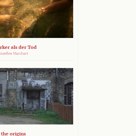
ärker als der Tod
 Josefine Marchart
the origins