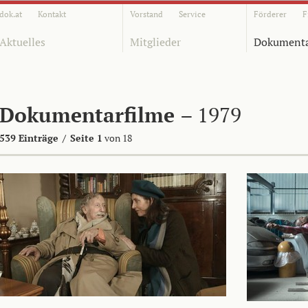
dok.at
Kontakt
Vorstand
Service
Förderer
F
Aktuelles
Mitglieder
Dokumenta
Dokumentarfilme
– 1979
539 Einträge
/
Seite 1
von 18