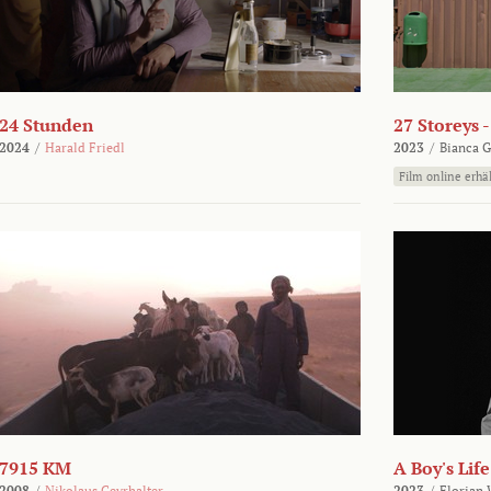
24 Stunden
27 Storeys 
2024
/
Harald Friedl
2023
/
Bianca G
Film online erhäl
7915 KM
A Boy's Life
2008
/
Nikolaus Geyrhalter
2023
/
Florian 