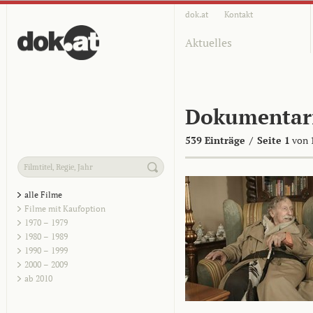
dok.at
Kontakt
Aktuelles
Dokumentar
539 Einträge
/
Seite 1
von 
alle Filme
Filme mit Kaufoption
1970 – 1979
1980 – 1989
1990 – 1999
2000 – 2009
ab 2010