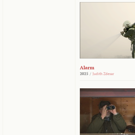
Alarm
2025
/
Judith Zdesar