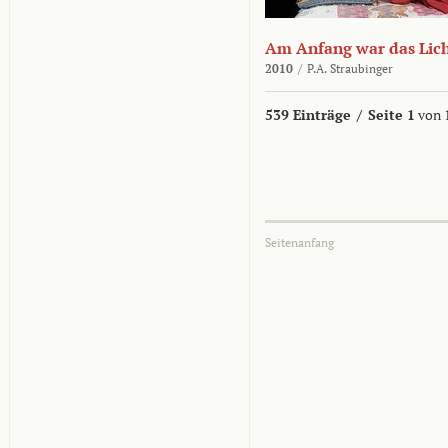
Am Anfang war das Lic
2010
/
P.A. Straubinger
539 Einträge
/
Seite 1
von 
Seitenanfang