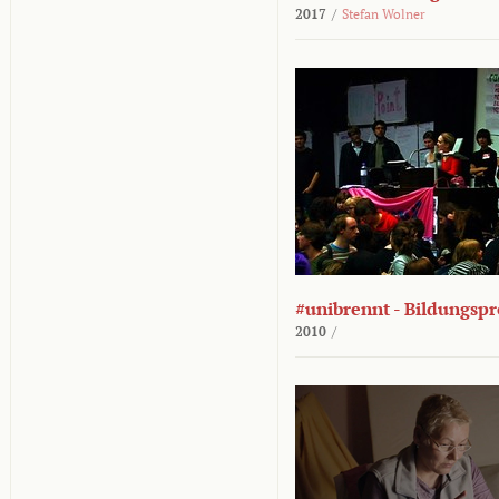
2017
/
Stefan Wolner
#unibrennt - Bildungspr
2010
/