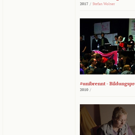
2017
/
Stefan Wolner
#unibrennt - Bildungspr
2010
/