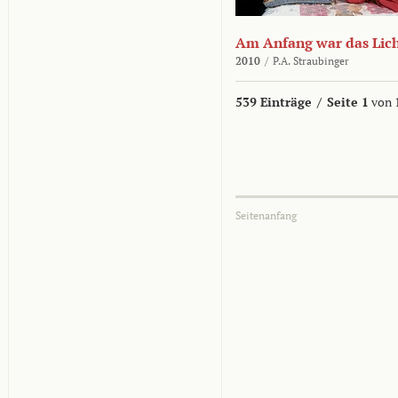
Am Anfang war das Lic
2010
/
P.A. Straubinger
539 Einträge
/
Seite 1
von 
Seitenanfang