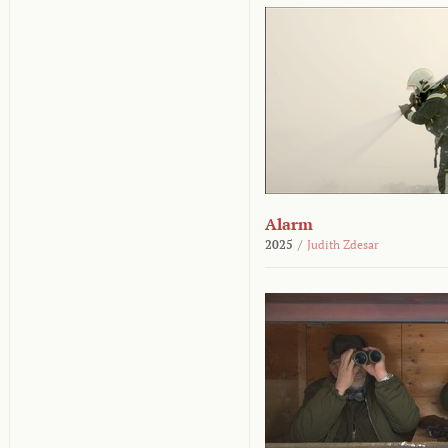
Alarm
2025
/
Judith Zdesar