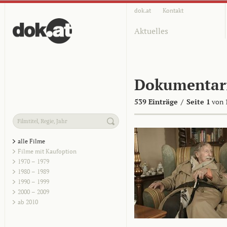
dok.at
Kontakt
Aktuelles
Dokumentar
539 Einträge
/
Seite 1
von 
alle Filme
Filme mit Kaufoption
1970 – 1979
1980 – 1989
1990 – 1999
2000 – 2009
ab 2010