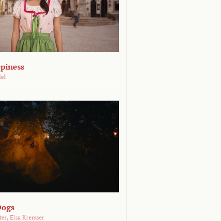
piness
del
Dogs
ter
,
Elsa Kremser