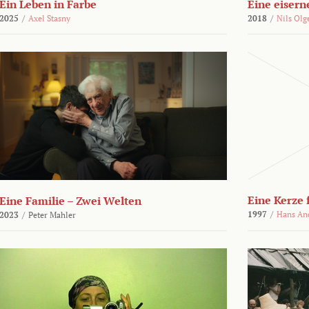
Ein Leben in Farbe
Eine eisern
2025
/
Axel Stasny
2018
/
Nils Olg
Eine Kerze
Eine Familie – Zwei Welten
1997
/
Hans An
2023
/
Peter Mahler