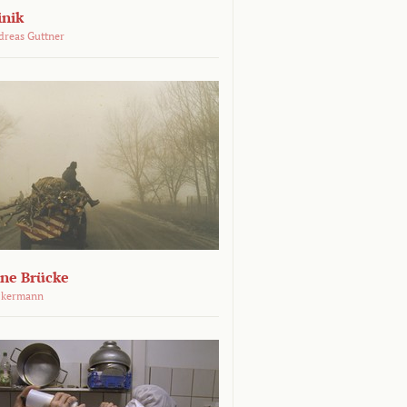
inik
dreas Guttner
ene Brücke
ckermann