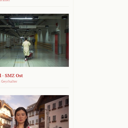
 - SMZ Ost
 Geyrhalter