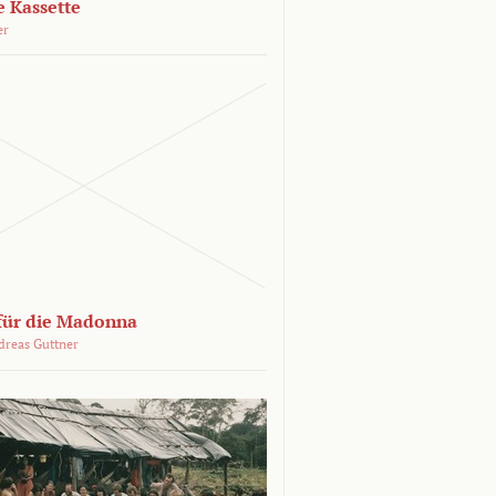
e Kassette
er
 für die Madonna
dreas Guttner