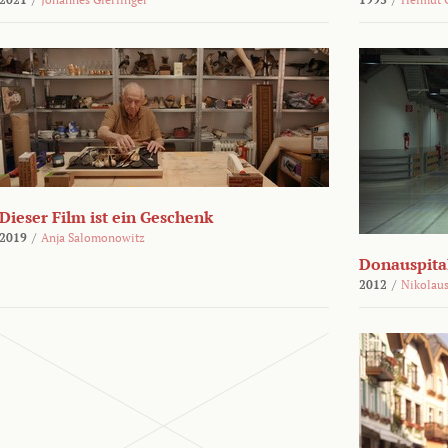
Dieser Film ist ein Geschenk
2019
/
Anja Salomonowitz
Donauspital
2012
/
Nikolaus