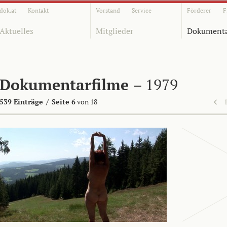
dok.at
Kontakt
Vorstand
Service
Förderer
F
Aktuelles
Mitglieder
Dokumenta
Dokumentarfilme
– 1979
539 Einträge
/
Seite 6
von 18