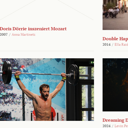
Doris Dörrie inszeniert Mozart
2007
/
Anna Martinetz
Double Hap
2014
/
Ella Rai
Dreaming 
2024
/
Levin Pe