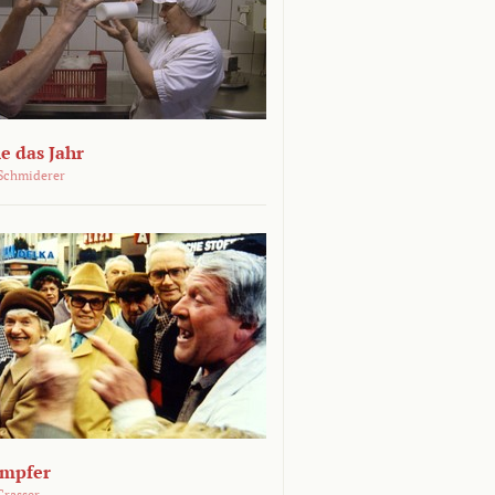
e das Jahr
Schmiderer
ämpfer
Grasser