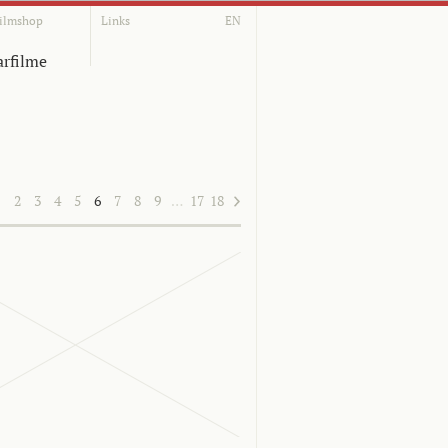
ilmshop
Links
EN
rfilme
1
2
3
4
5
6
7
8
9
…
17
18