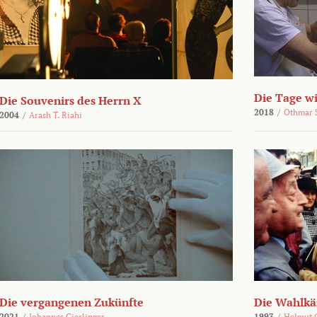
Die Tage wi
Die Souvenirs des Herrn X
2018
/
Othmar 
2004
/
Arash T. Riahi
Die vergangenen Zukünfte
Die Wahlk
2021
/
Johannes Gierlinger
1993
/
Helmut 