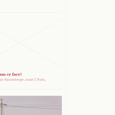
-am ce face!
gor Hauzenberger
,
Arash T. Riahi
,