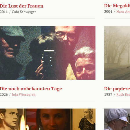
Die Megakl
Die Lust der Frauen
2004
/
Hans An
2011
/
Gabi Schweiger
Die noch unbekannten Tage
Die papier
2026
/
Jola Wieczorek
1987
/
Ruth Be