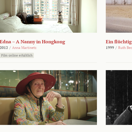
Edna – A Nanny in Hongkong
Ein flüchti
2012
/
Anna Martinetz
1999
/
Ruth Be
Film online erhältlich