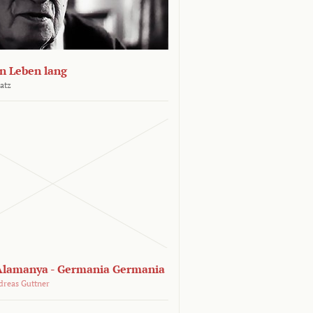
n Leben lang
atz
lamanya - Germania Germania
dreas Guttner