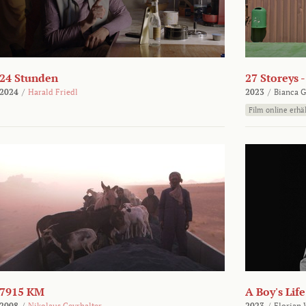
24 Stunden
27 Storeys 
2024
/
Harald Friedl
2023
/
Bianca G
Film online erhäl
7915 KM
A Boy's Life
2008
/
Nikolaus Geyrhalter
2023
/
Florian 