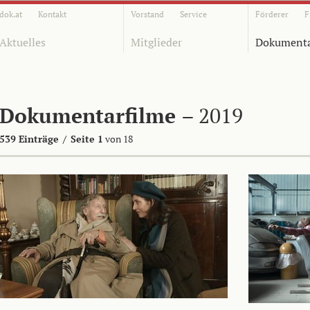
dok.at
Kontakt
Vorstand
Service
Förderer
F
Aktuelles
Mitglieder
Dokumenta
Dokumentarfilme
– 2019
539 Einträge
/
Seite 1
von 18