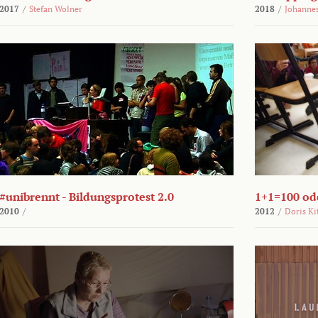
2017
/
Stefan Wolner
2018
/
Johannes
#unibrennt - Bildungsprotest 2.0
1+1=100 ode
2010
/
2012
/
Doris Ki