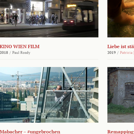
KINO WIEN FILM
Liebe ist st
2018
/
Paul Rosdy
2019
/
Patricia
Mabacher – #ungebrochen
Remapping 