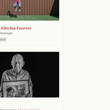
- Alterlaa Forever
leissinger
tlich
Weigensamer,
Christian Krönes