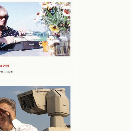
arzer
erflinger