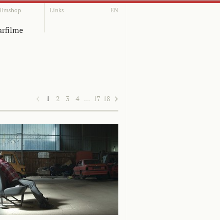
ilmshop
Links
EN
rfilme
1
2
3
4
…
17
18