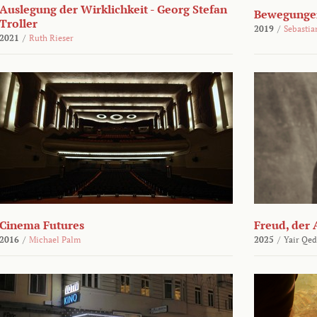
Auslegung der Wirklichkeit - Georg Stefan
Bewegungen
Troller
2019
/
Sebasti
2021
/
Ruth Rieser
Cinema Futures
Freud, der 
2016
/
Michael Palm
2025
/
Yair Qed