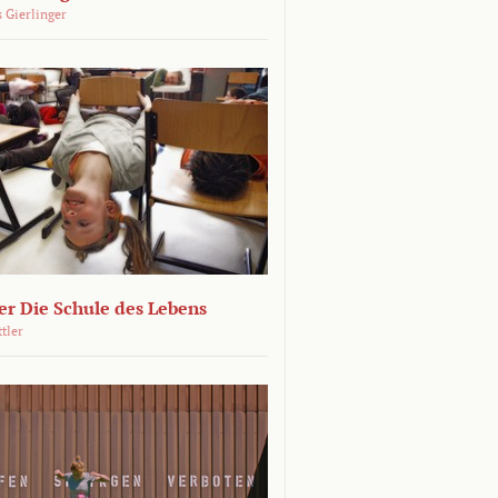
 Gierlinger
r Die Schule des Lebens
ttler