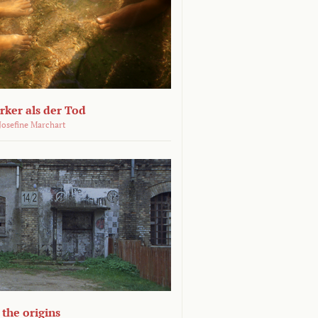
ärker als der Tod
 Josefine Marchart
the origins