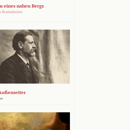
 eines nahen Bergs
an Brameshuber
Außenseiter
ar