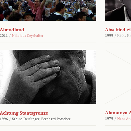
Abendland
Abschied ei
2011
/
Nikolaus Geyrhalter
1999
/
Käthe Kr
Alamanya A
Achtung Staatsgrenze
1979
/
Hans An
1996
/
Sabine Derflinger,
Bernhard Pötscher