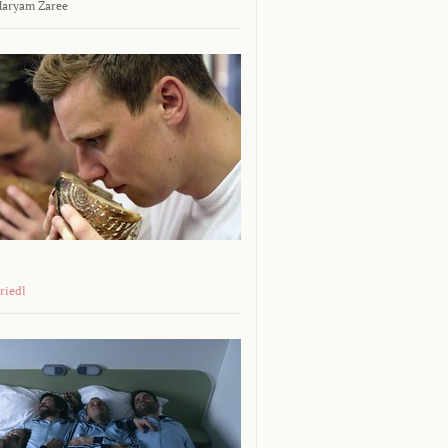
aryam Zaree
riedl