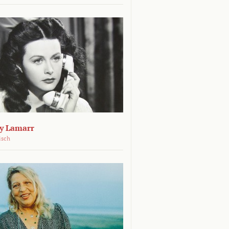
dy Lamarr
isch