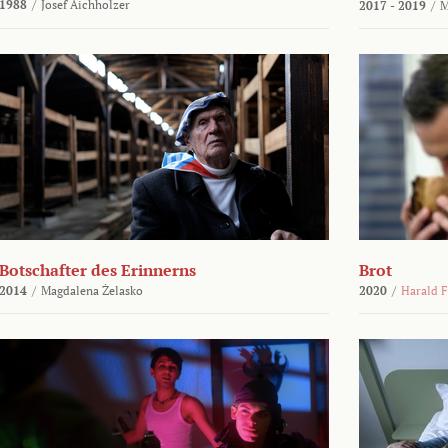
1988
/
Josef Aichholzer
2017 - 2019
/
M
Botschafter des Erinnerns
Brot
2014
/
Magdalena Żelasko
2020
/
Harald F