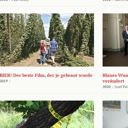
BIER! Der beste Film, der je gebraut wurde
Blaues Wund
verändert
2019
/
2020
/
Josef Pa