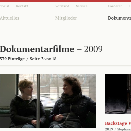
dok.at
Kontakt
Vorstand
Service
Förderer
F
Aktuelles
Mitglieder
Dokumenta
Dokumentarfilme
– 2009
539 Einträge
/
Seite 3
von 18
Backstage 
2019
/
Stephan