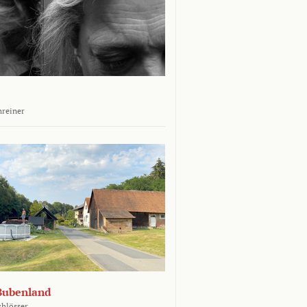
hreiner
Bubenland
chlösser