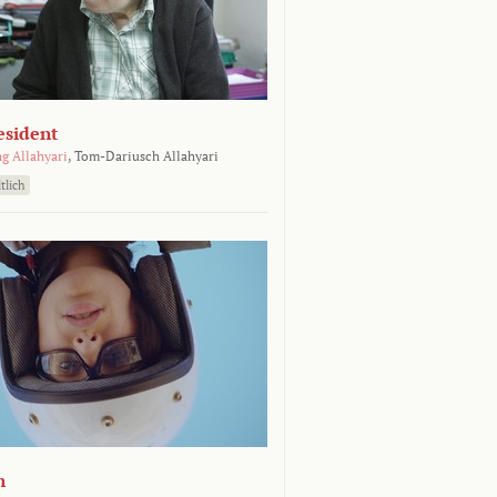
esident
g Allahyari
,
Tom-Dariusch Allahyari
tlich
n