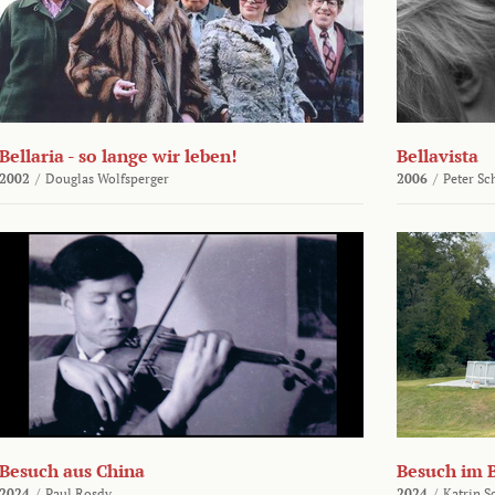
Bellaria - so lange wir leben!
Bellavista
2002
/
Douglas Wolfsperger
2006
/
Peter Sc
Besuch aus China
Besuch im 
2024
/
Paul Rosdy
2024
/
Katrin S