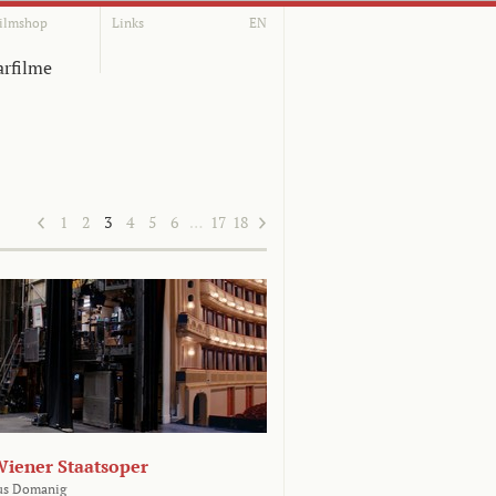
ilmshop
Links
EN
rfilme
1
2
3
4
5
6
…
17
18
Wiener Staatsoper
us Domanig