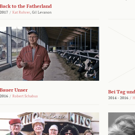
Back to the Fatherland
2017
/
Kat Rohrer
,
Gil Levanon
Bauer Unser
Bei Tag und
2016
/
Robert Schabus
2014 - 2016
/
H