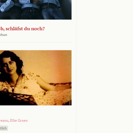
b, schläfst du noch?
Bohun
ceanu
,
Elke Groen
tlich