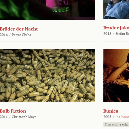
Bruder Jako
Brüder der Nacht
2018
/
Stefan 
2016
/
Patric Chiha
Bulb Fiction
Bunica
2011
/
Christoph Mayr
2005
/
Ina Ivan
Film online erhäl