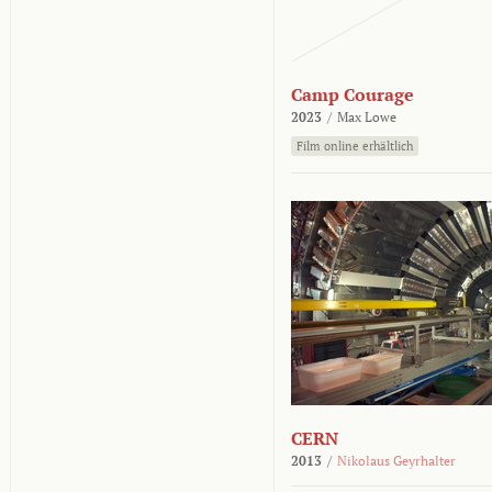
Camp Courage
2023
/
Max Lowe
Film online erhältlich
CERN
2013
/
Nikolaus Geyrhalter