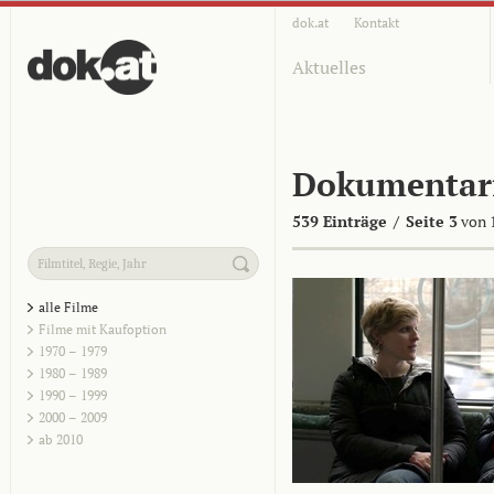
dok.at
Kontakt
Aktuelles
Dokumentar
539 Einträge
/
Seite 3
von 
alle Filme
Filme mit Kaufoption
1970 – 1979
1980 – 1989
1990 – 1999
2000 – 2009
ab 2010