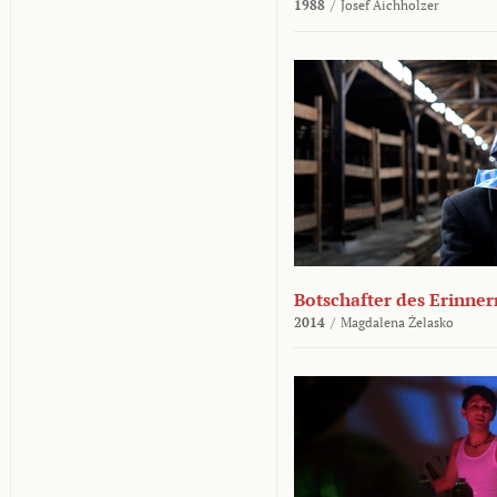
1988
/
Josef Aichholzer
Botschafter des Erinner
2014
/
Magdalena Żelasko