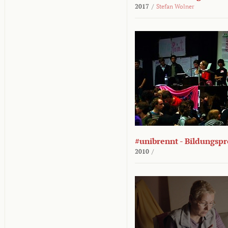
2017
/
Stefan Wolner
#unibrennt - Bildungspr
2010
/