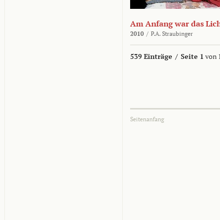
Am Anfang war das Lic
2010
/
P.A. Straubinger
539 Einträge
/
Seite 1
von 
Seitenanfang