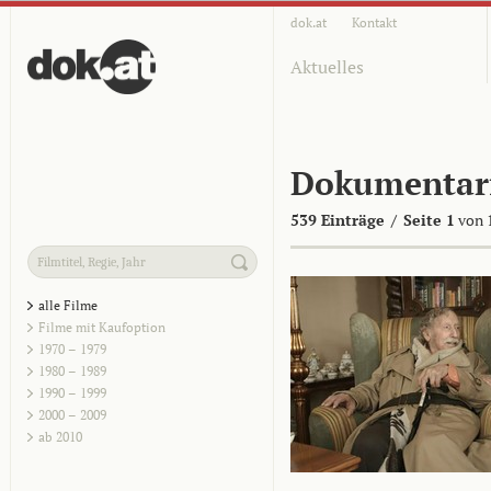
dok.at
Kontakt
Aktuelles
Dokumentar
539 Einträge
/
Seite 1
von 
alle Filme
Filme mit Kaufoption
1970 – 1979
1980 – 1989
1990 – 1999
2000 – 2009
ab 2010