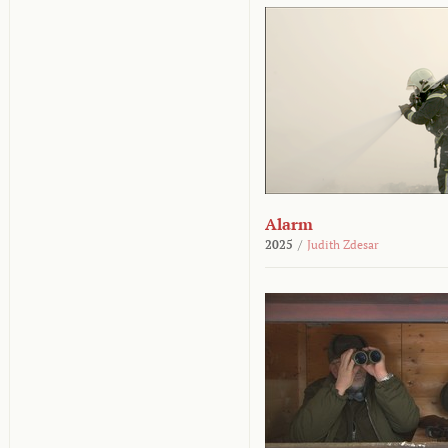
Alarm
2025
/
Judith Zdesar