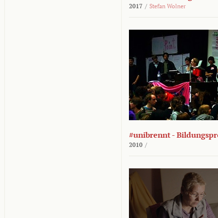
2017
/
Stefan Wolner
#unibrennt - Bildungspr
2010
/