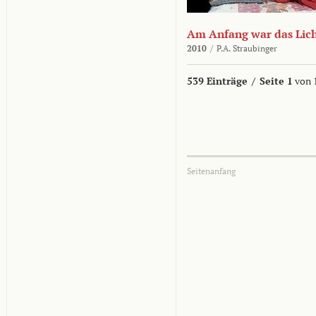
Am Anfang war das Lic
2010
/
P.A. Straubinger
539 Einträge
/
Seite 1
von 
Seitenanfang