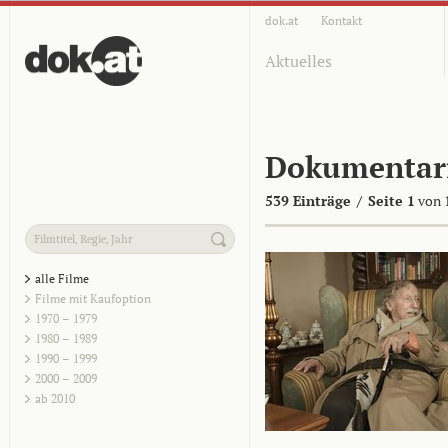
dok.at
Kontakt
Aktuelles
Dokumentar
539 Einträge
/
Seite 1
von 
alle Filme
Filme mit Kaufoption
1970 – 1979
1980 – 1989
1990 – 1999
2000 – 2009
ab 2010