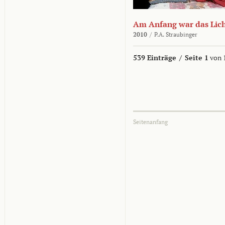
Am Anfang war das Lic
2010
/
P.A. Straubinger
539 Einträge
/
Seite 1
von 
Seitenanfang