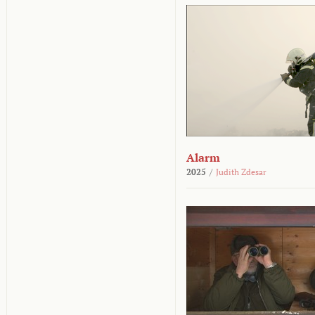
Alarm
2025
/
Judith Zdesar