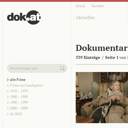
dok.at
Kontakt
Aktuelles
Dokumentar
539 Einträge
/
Seite 1
von 
alle Filme
Filme mit Kaufoption
1970 – 1979
1980 – 1989
1990 – 1999
2000 – 2009
ab 2010