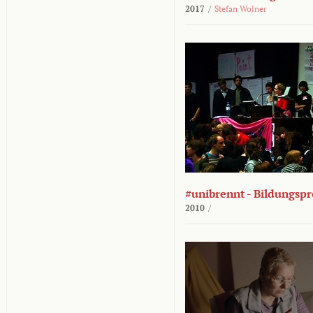
2017
/
Stefan Wolner
#unibrennt - Bildungspr
2010
/