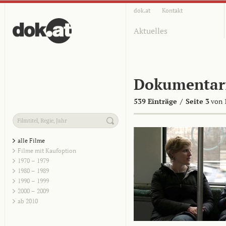
dok.at
Kontakt
Aktuelles
Dokumentar
539 Einträge
/
Seite 3
von 
alle Filme
Filme mit Kaufoption
1970 – 1979
1980 – 1989
1990 – 1999
2000 – 2009
ab 2010