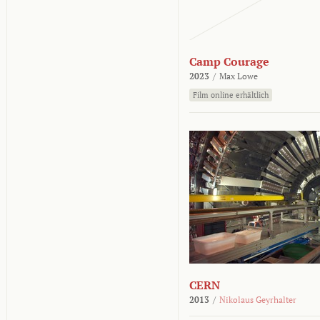
Camp Courage
2023
/
Max Lowe
Film online erhältlich
CERN
2013
/
Nikolaus Geyrhalter