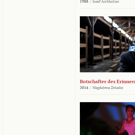
1988
/
Josef Aichholzer
Botschafter des Erinner
2014
/
Magdalena Żelasko