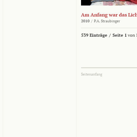
Am Anfang war das Lic
2010
/
P.A. Straubinger
539 Einträge
/
Seite 1
von 
Seitenanfang