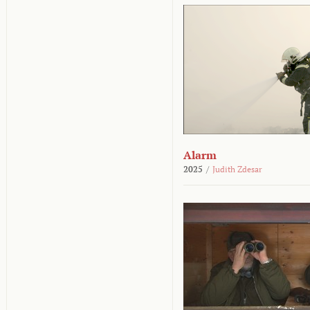
Alarm
2025
/
Judith Zdesar