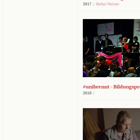
2017
/
Stefan Wolner
#unibrennt - Bildungspr
2010
/