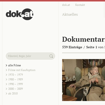
dok.at
Kontakt
Aktuelles
Dokumentar
539 Einträge
/
Seite 1
von 
alle Filme
Filme mit Kaufoption
1970 – 1979
1980 – 1989
1990 – 1999
2000 – 2009
ab 2010