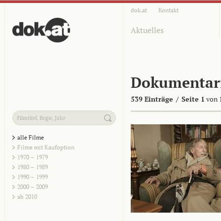
dok.at
Kontakt
Aktuelles
Dokumentar
539 Einträge
/
Seite 1
von 
alle Filme
Filme mit Kaufoption
1970 – 1979
1980 – 1989
1990 – 1999
2000 – 2009
ab 2010