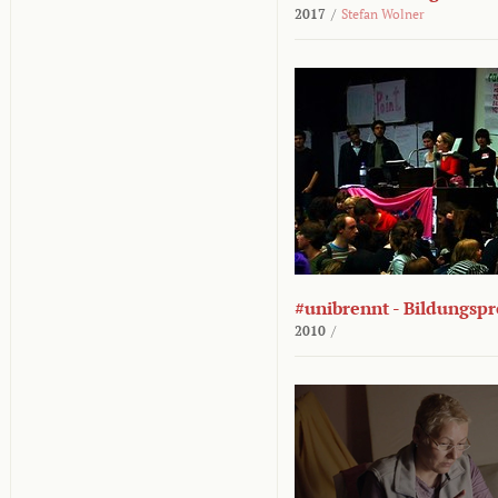
2017
/
Stefan Wolner
#unibrennt - Bildungspr
2010
/