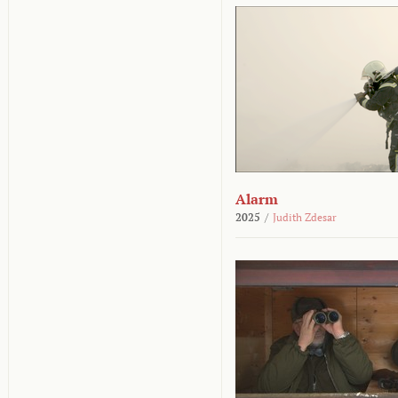
Alarm
2025
/
Judith Zdesar