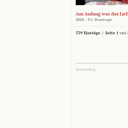
Am Anfang war das Lic
2010
/
P.A. Straubinger
539 Einträge
/
Seite 1
von 
Seitenanfang