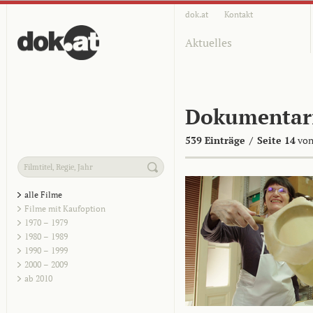
dok.at
Kontakt
Aktuelles
Dokumentar
539 Einträge
/
Seite 14
von
alle Filme
Filme mit Kaufoption
1970 – 1979
1980 – 1989
1990 – 1999
2000 – 2009
ab 2010