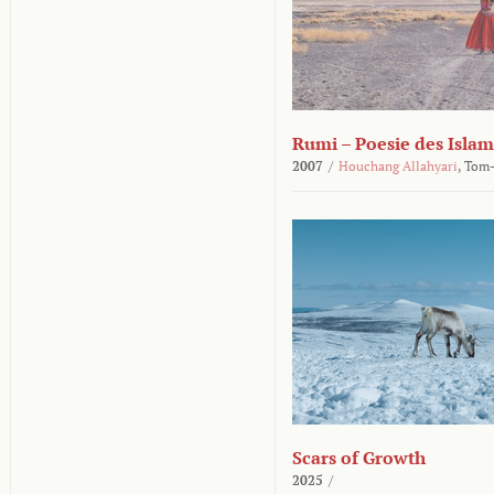
Rumi – Poesie des Islam
2007
/
Houchang Allahyari
,
Tom-
Scars of Growth
2025
/